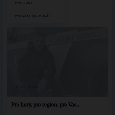
9. 10. 2014
Pro hory, pro region, pro Vás...