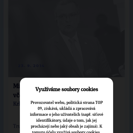
23. 9. 2014
Miroslav Kalousek a regionální lídři
Využíváme soubory cookies
včera v Uffu diskutovali s veřejností
Provozovatel webu, politická strana TOP
Krkonošský deník 23.9.2014
09, získává, ukládá a zpracovává
informace o jeho uživatelích (např. síťové
identifikátory, údaje o tom, jak jej
Trutnov – Besedovat s občany a podpořit
procházejí nebo jaký obsah je zajímá). K
tomuto účelu využívá soubory cookies.