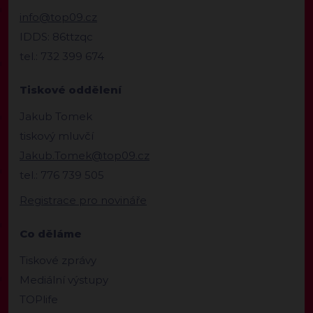
info@top09.cz
IDDS: 86ttzqc
tel.: 732 399 674
Tiskové oddělení
Jakub Tomek
tiskový mluvčí
Jakub.Tomek@top09.cz
tel.: 776 739 505
Registrace pro novináře
Co děláme
Tiskové zprávy
Mediální výstupy
TOPlife