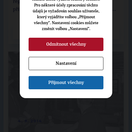
regionální kandidáty do blížících se voleb
Pro některé účely zpracování těchto
přijel včera místopředseda TOP 09 Miroslav ...
údajů je vyžadován souhlas uživatele,
který vyjádříte volbou „Přijmout
všechny“. Nastavení cookies můžete
změnit volbou „Nastavení“.
CELÝ ČLÁNEK
Odmítnout všechny
Nastavení
Přijmout všechny
4. 9. 2014