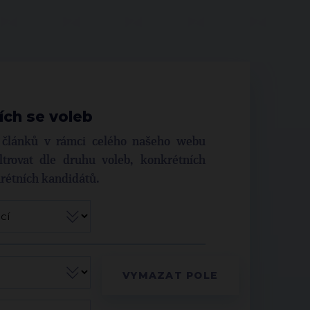
ích se voleb
í článků v rámci celého našeho webu
trovat dle druhu voleb, konkrétních
krétních kandidátů.