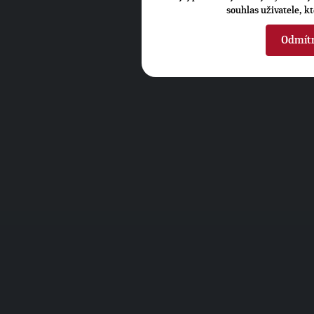
souhlas uživatele, k
Odmít