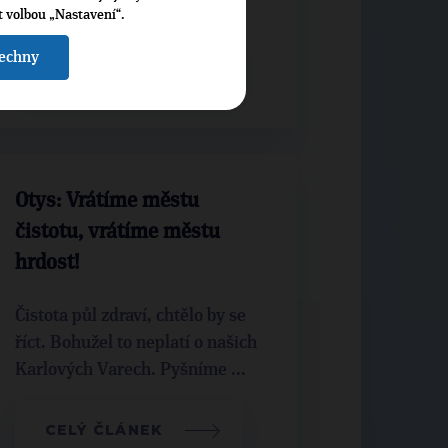
že je to plán, aby ve městě ...
t volbou „Nastavení“.
šechny
CELÝ ČLÁNEK
Otys: Vrátíme městu
čistotu, vrátíme městu
hrdost!
Čistota půl zdraví, chtělo by se
říct. Bohužel to neplatí o našich
Karlových Varech. Pyšníme ...
CELÝ ČLÁNEK