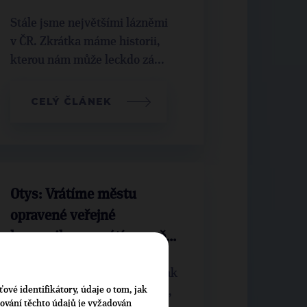
Stále jsme největšími lázněmi
v ČR. Zkrátka máme historii,
kterou nám může leckdo zá...
CELÝ ČLÁNEK
Otys: Vrátíme městu
opravené veřejné
komunikace, vrátíme mě...
Stav našich silnic a mostů je tak
ťové identifikátory, údaje o tom, jak
žalostný, že by si jeden myslel,
cování těchto údajů je vyžadován