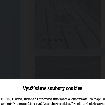
27. 9. 2018
Využíváme soubory cookies
TOP 09, získává, ukládá a zpracovává informace o jeho uživatelích (např. sí
je zajímá). K tomuto účelu využívá soubory cookies. Pro některé účely zpra