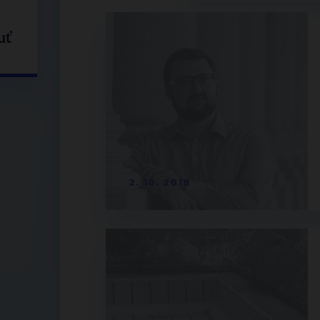
uť
2. 10. 2018