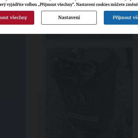
terý vyjádříte volbou „Přijmout všechny“. Nastavení cookies můžete změni
nout všechny
Nastavení
Přijmout v
20. 9. 2018