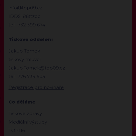
info@top09.cz
IDDS: 86ttzqc
tel.: 732 399 674
Tiskové oddělení
Jakub Tomek
tiskový mluvčí
Jakub.Tomek@top09.cz
tel.: 776 739 505
Registrace pro novináře
Co děláme
Tiskové zprávy
Mediální výstupy
TOPlife