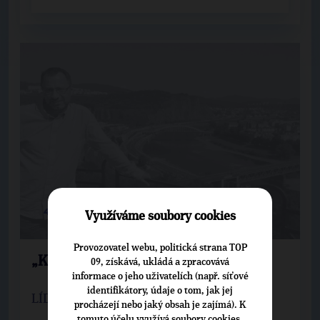
4. 9. 2017
Využíváme soubory cookies
Provozovatel webu, politická strana TOP
„Kdy na vandr? Jedině v zimě“
09, získává, ukládá a zpracovává
informace o jeho uživatelích (např. síťové
identifikátory, údaje o tom, jak jej
LÍDŘI POD LUPOU, ÚSTECKÝ KRAJ
procházejí nebo jaký obsah je zajímá). K
tomuto účelu využívá soubory cookies.