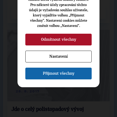
Pro některé účely zpracování těchto
údajů je vyžadován souhlas uživatele,
CELÝ ČLÁNEK
který vyjádříte volbou „Přijmout
všechny“. Nastavení cookies můžete
změnit volbou „Nastavení“.
Odmítnout všechny
Nastavení
Přijmout všechny
28. 8. 2017
Jde o celý polistopadový vývoj