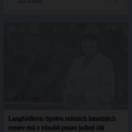
CELÝ ČLÁNEK
23. 1. 2020
Langšádlová: Správa státních hmotných
rezerv má v zásobě pouze jediný lék