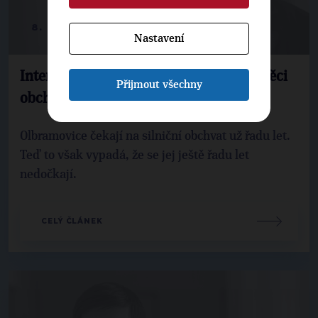
8. 8. 2019
Nastavení
Interpelace M. Pekarové Adamové ve věci
Přijmout všechny
obchvatu Olbramovic
Olbramovice čekají na silniční obchvat už řadu let.
Teď to však vypadá, že se jej ještě řadu let
nedočkají.
CELÝ ČLÁNEK