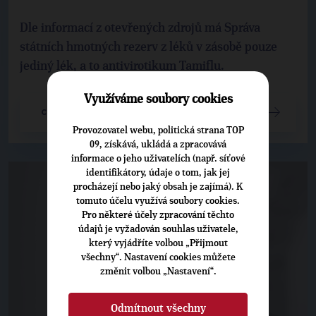
Dle informací z otevřených zdrojů má Správa
státních hmotných rezerv z léků v zásobě pouze
jediný lék, a to antivirotikum Tamiflu.
Využíváme soubory cookies
CELÝ ČLÁNEK
Provozovatel webu, politická strana TOP
09, získává, ukládá a zpracovává
informace o jeho uživatelích (např. síťové
identifikátory, údaje o tom, jak jej
procházejí nebo jaký obsah je zajímá). K
tomuto účelu využívá soubory cookies.
Pro některé účely zpracování těchto
údajů je vyžadován souhlas uživatele,
který vyjádříte volbou „Přijmout
všechny“. Nastavení cookies můžete
změnit volbou „Nastavení“.
Odmítnout všechny