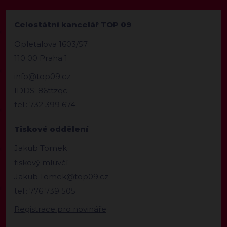
Celostátní kancelář TOP 09
Opletalova 1603/57
110 00 Praha 1
info@top09.cz
IDDS: 86ttzqc
tel.: 732 399 674
Tiskové oddělení
Jakub Tomek
tiskový mluvčí
Jakub.Tomek@top09.cz
tel.: 776 739 505
Registrace pro novináře