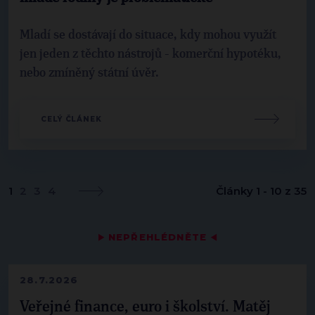
Mladí se dostávají do situace, kdy mohou využít
jen jeden z těchto nástrojů - komerční hypotéku,
nebo zmíněný státní úvěr.
CELÝ ČLÁNEK
1
2
3
4
Články 1 - 10 z 35
▶
NEPŘEHLÉDNĚTE
◀
28.7.2026
Veřejné finance, euro i školství. Matěj