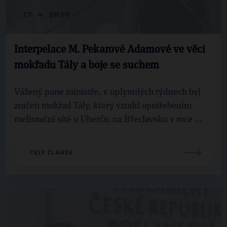
27. 4. 2020
Interpelace M. Pekarové Adamové ve věci
mokřadu Tály a boje se suchem
Vážený pane ministře, v uplynulých týdnech byl
zničen mokřad Tály, který vznikl opotřebením
meliorační sítě u Uherčic na Břeclavsku v roce ...
CELÝ ČLÁNEK