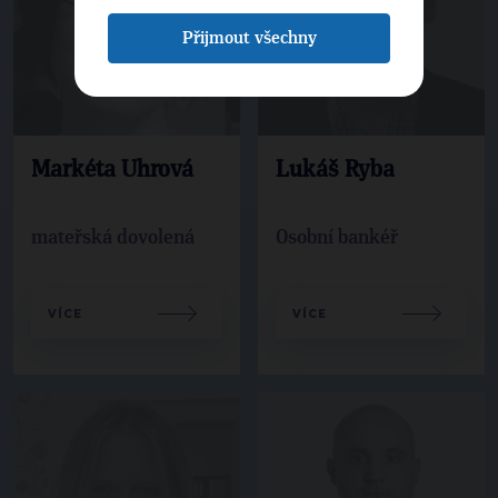
Přijmout všechny
Markéta Uhrová
Lukáš Ryba
mateřská dovolená
Osobní bankéř
VÍCE
VÍCE