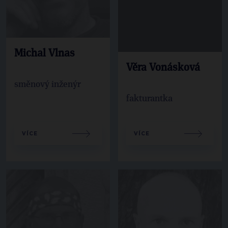
Michal Vlnas
Věra Vonásková
směnový inženýr
fakturantka
VÍCE
VÍCE