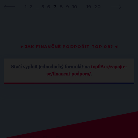
1
2
...
5
6
7
8
9
10
...
19
20
▶
JAK FINANČNĚ PODPOŘIT TOP 09?
◀
Stačí vyplnit jednoduchý formulář na
top09.cz/zapojte-
se/financni-podpora/
.