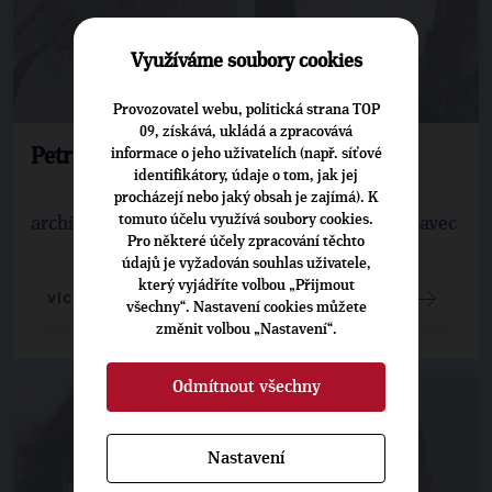
Využíváme soubory cookies
Provozovatel webu, politická strana TOP
09, získává, ukládá a zpracovává
informace o jeho uživatelích (např. síťové
Petr Bašta
Darek Dupal
identifikátory, údaje o tom, jak jej
procházejí nebo jaký obsah je zajímá). K
tomuto účelu využívá soubory cookies.
architekt, projektant
architekt, mořeplavec
Pro některé účely zpracování těchto
údajů je vyžadován souhlas uživatele,
který vyjádříte volbou „Přijmout
VÍCE
VÍCE
všechny“. Nastavení cookies můžete
změnit volbou „Nastavení“.
Odmítnout všechny
Nastavení