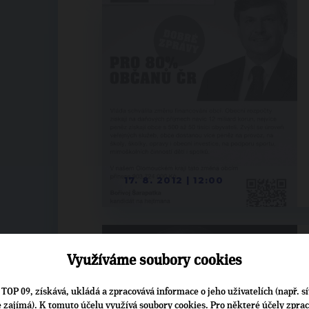
17. 8. 2012 | 12:00
Využíváme soubory cookies
TOP 09, získává, ukládá a zpracovává informace o jeho uživatelích (např. sí
je zajímá). K tomuto účelu využívá soubory cookies. Pro některé účely zpra