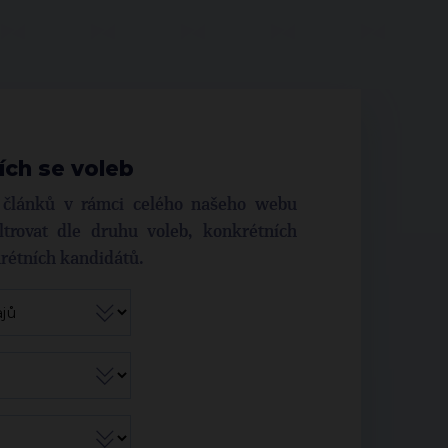
ích se voleb
í článků v rámci celého našeho webu
trovat dle druhu voleb, konkrétních
krétních kandidátů.