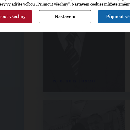
terý vyjádříte volbou „Přijmout všechny“. Nastavení cookies můžete změni
nout všechny
Nastavení
Přijmout v
17. 8. 2012 | 09:30