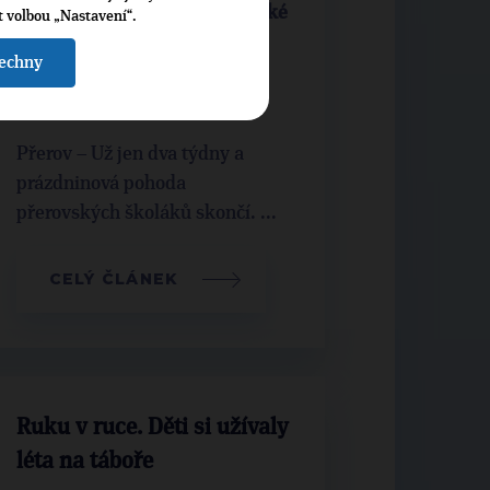
investice do počítačů. Přerovské
t volbou „Nastavení“.
školy se připravují na začátek
šechny
roku
Přerov – Už jen dva týdny a
prázdninová pohoda
přerovských školáků skončí. ...
CELÝ ČLÁNEK
Ruku v ruce. Děti si užívaly
léta na táboře