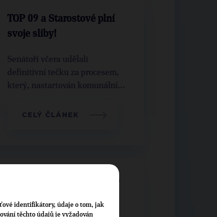
TOP 09 a Starostové plní
svoje sliby!
Senátoři včera udělali
definitivní tečku za procesem,
který, nastartován komunální...
CELÝ ČLÁNEK
Školy se po roce dávají do
gala
ťové identifikátory, údaje o tom, jak
Nové šatny a nátěry, ale také
cování těchto údajů je vyžadován