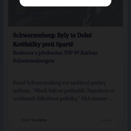
14. 2. 2013
Schwarzenberg: Byly to Dolní
Kotěhůlky proti Spartě
Rozhovor s předsedou TOP 09 Karlem
Schwarzenbergem
Karel Schwarzenberg své nedávné prohry
nelituje. "Mladí lidé se probudili. Najednou si
uvědomili důležitost politiky," říká ministr ...
CELÝ ČLÁNEK