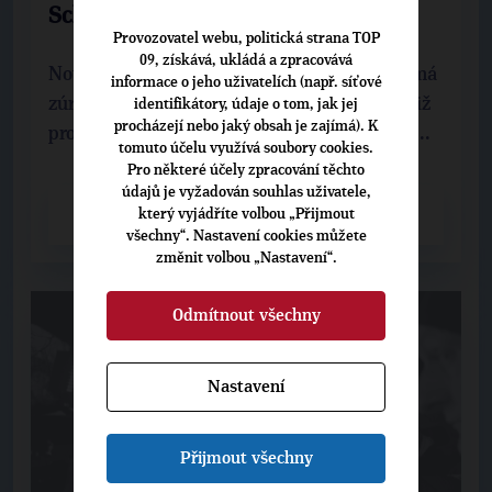
Schwarzenberg zakládá své Fórum
Provozovatel webu, politická strana TOP
09, získává, ukládá a zpracovává
Nový projekt Karla Schwarzenberga, který má
informace o jeho uživatelích (např. síťové
zúročit podporu více než dvou milionů lidí, již
identifikátory, údaje o tom, jak jej
procházejí nebo jaký obsah je zajímá). K
pro něj hlasovali v prezidentských volbách, ...
tomuto účelu využívá soubory cookies.
Pro některé účely zpracování těchto
údajů je vyžadován souhlas uživatele,
který vyjádříte volbou „Přijmout
CELÝ ČLÁNEK
všechny“. Nastavení cookies můžete
změnit volbou „Nastavení“.
Odmítnout všechny
Nastavení
Přijmout všechny