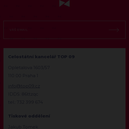
Celostátní kancelář TOP 09
Opletalova 1603/57
110 00 Praha 1
info@top09.cz
IDDS: 86ttzqc
tel.: 732 399 674
Tiskové oddělení
Jakub Tomek