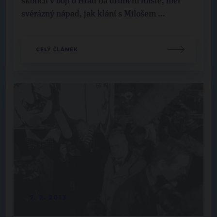
skončil v boji o Hrad na druhém místě, měl
svérázný nápad, jak klání s Milošem ...
CELÝ ČLÁNEK
7. 2. 2013