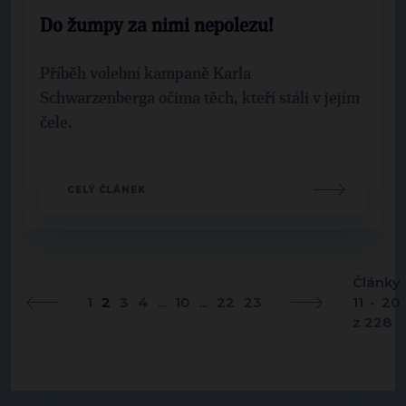
Do žumpy za nimi nepolezu!
Příběh volební kampaně Karla
Schwarzenberga očima těch, kteří stáli v jejím
čele.
CELÝ ČLÁNEK
Články
1
2
3
4
...
10
...
22
23
11 - 20
z 228