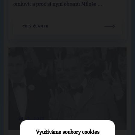
omluvit a proč si nyní obranu Miloše ...
CELÝ ČLÁNEK
25. 2. 2013
Využíváme soubory cookies