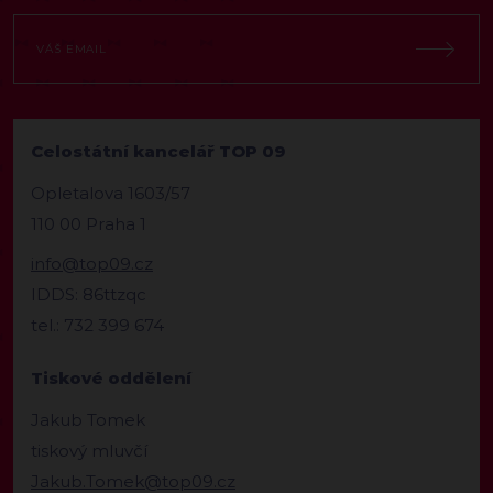
Celostátní kancelář TOP 09
Opletalova 1603/57
110 00 Praha 1
info@top09.cz
IDDS: 86ttzqc
tel.: 732 399 674
Tiskové oddělení
Jakub Tomek
tiskový mluvčí
Jakub.Tomek@top09.cz