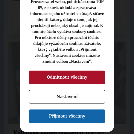
Provozovatel webu, politická strana TOP
09, získává, ukládá a zpracovává
informace o jeho uživatelích (např. síťové
identifikátory, údaje o tom, jak jej
CELÝ ČLÁNEK
procházejí nebo jaký obsah je zajímá). K
tomuto účelu využívá soubory cookies.
Pro některé účely zpracování těchto
údajů je vyžadován souhlas uživatele,
který vyjádříte volbou „Přijmout
všechny“. Nastavení cookies můžete
změnit volbou „Nastavení“.
Odmítnout všechny
Nastavení
27. 11. 2013
Přijmout všechny
Kalousek šéfem poslanců TOP 09,