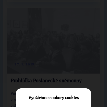
27. 1. 2015
Prohlídka Poslanecké sněmovny
Poslankyně Helena Langšádlová přivítala
Využíváme soubory cookies
v prostorách Poslanecké sněmovny žáky
Základní školy Hořovice, kteří dorazili v ...