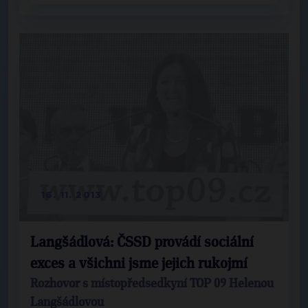
16. 11. 2013
Langšádlová: ČSSD provádí sociální
exces a všichni jsme jejich rukojmí
Rozhovor s místopředsedkyní TOP 09 Helenou
Langšádlovou