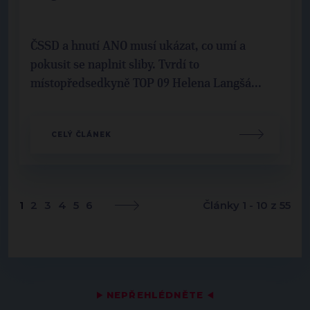
ČSSD a hnutí ANO musí ukázat, co umí a
pokusit se naplnit sliby. Tvrdí to
místopředsedkyně TOP 09 Helena Langšá...
CELÝ ČLÁNEK
1
2
3
4
5
6
Články 1 - 10 z 55
▶
NEPŘEHLÉDNĚTE
◀