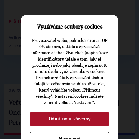
▶
ŠTÍTKY
◀
Využíváme soubory cookies
-
-
Volby:
2013 poslanecká sněmovna
Středočeský
Provozovatel webu, politická strana TOP
2. Helena Langšádlová
09, získává, ukládá a zpracovává
informace o jeho uživatelích (např. síťové
identifikátory, údaje o tom, jak jej
procházejí nebo jaký obsah je zajímá). K
▶
NEPŘEHLÉDNĚTE
◀
tomuto účelu využívá soubory cookies.
Pro některé účely zpracování těchto
údajů je vyžadován souhlas uživatele,
který vyjádříte volbou „Přijmout
28.7.2026
všechny“. Nastavení cookies můžete
Veřejné finance, euro i školství. Matěj
změnit volbou „Nastavení“.
Ondřej Havel jednal s prezidentem
Odmítnout všechny
Petrem Pavlem
Nastavení