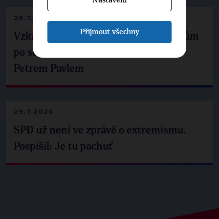
29.7.2026
Přijmout všechny
Vzkaz Matěje Ondřeje Havla příznivcům
po setkání s prezidentem republiky
Petrem Pavlem
29.7.2026
SPD už není ve zprávě o extremismu.
Pospíšil: Je tu pachuť