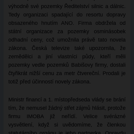
výhodně své pozemky Ředitelství silnic a dálnic.
Tedy organizaci spadající do resortu dopravy
obsazeného hnutím ANO. Firma obdržela od
státní organizace za pozemky osminásobek
odhadní ceny, což umožnila právě tato novela
zákona. Česká televize také upozornila, že
zemědělci a jiní vlastníci půdy, kteří měli
pozemky vedle pozemků Babišovy firmy, dostali
čtyřikrát nižší cenu za metr čtvereční. Prodali je
totiž před účinností novely zákona.
Ministr financí a 1. místopředseda vlády se brání
tím, že nemusel žádný střet zájmů hlásit, protože
firmu IMOBA již neřídí. Velice svérázné
vysvětlení, když si uvědomíme, že členkou
statutárního orgánu je jeho partnerka. Opravdu