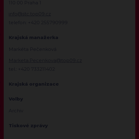
110 00 Praha 1
info@stc.top09.cz
telefon: +420 255790999
Krajská manažerka
Markéta Pečenková
Marketa.Pecenkova@top09.cz
tel.: +420 733211402
Krajská organizace
Volby
Archiv
Tiskové zprávy