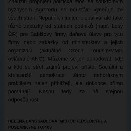
Zneužití propojení politické moci se soukromým
byznysem Agrofertu se neustále vynořuje ze
všech stran. Nepatří k nim jen biopaliva, ale také
různé zakázky od státních podniků (např. Lesy
ČR) pro Babišovy firmy, daňové úlevy pro tyto
firmy nebo zakázky od ministerstev a jejich
organizací (aktuálně Czech Tourism/MMR
ovládané ANO). Můžeme se jen dohadovat, kdy
a kde se střet zájmů projeví příště. Sociální a
křesťanští demokraté těmto nehorázným
praktikám nejen přihlížejí, ale dokonce přímo
pomáhají. Nesou tedy za ně stejnou
odpovědnost.
HELENA LANGŠÁDLOVÁ, MÍSTOPŘEDSEDKYNĚ A
POSLANKYNĚ TOP 09