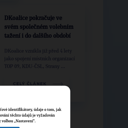
DKoalice pokračuje ve
svém společném volebním
tažení i do dalšího období
DKoalice vznikla již před 4 lety
jako spojení místních organizací
TOP 09, KDU-ČSL, Strany ...
CELÝ ČLÁNEK
ťové identifikátory, údaje o tom, jak
cování těchto údajů je vyžadován
t volbou „Nastavení“.