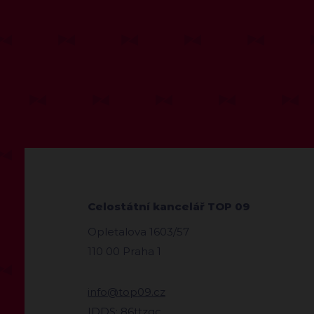
Celostátní kancelář TOP 09
Opletalova 1603/57
110 00 Praha 1
info@top09.cz
IDDS: 86ttzqc