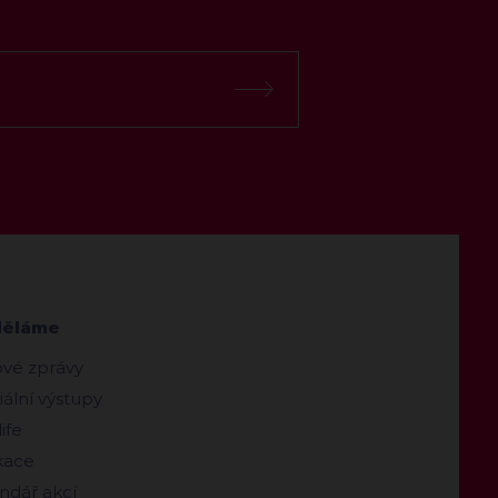
děláme
ové zprávy
ální výstupy
ife
kace
ndář akcí