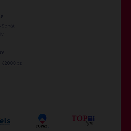
by
 Senát
iv
BY
62000.cz