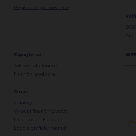
Registrace pro novináře
Vol
2026
Arch
Zapojte se
WE
Jak se stát členem
Finanční podpora
O nás
Stanovy
Výroční finanční zpráva
Financování kampaní
Logo a grafický manuál