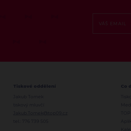
Tiskové oddělení
Co 
Jakub Tomek
Tisk
tiskový mluvčí
Medi
Jakub.Tomek@top09.cz
TOPl
tel.: 776 739 505
Apli
Kale