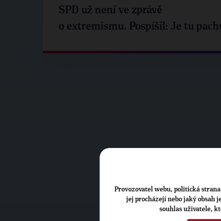
SPD už není ve zprávě
o extremismu. Pospíšil: Je tu pach
Provozovatel webu, politická strana 
jej procházejí nebo jaký obsah 
souhlas uživatele, k