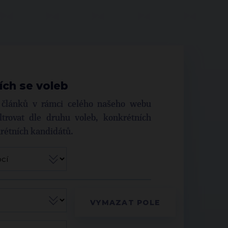
ích se voleb
í článků v rámci celého našeho webu
trovat dle druhu voleb, konkrétních
krétních kandidátů.