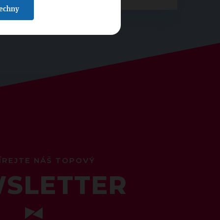
šechny
ÍREJTE NÁŠ TOPOVÝ
SLETTER