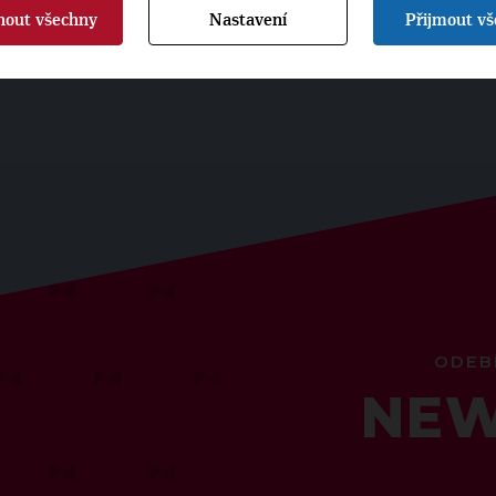
nout všechny
Nastavení
Přijmout v
ODEB
NEW