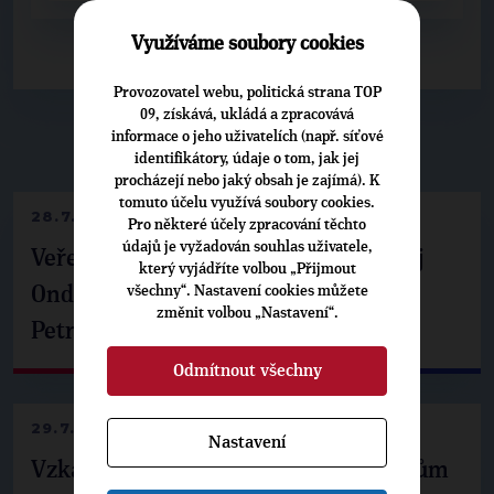
Využíváme soubory cookies
Provozovatel webu, politická strana TOP
09, získává, ukládá a zpracovává
informace o jeho uživatelích (např. síťové
▶
NEPŘEHLÉDNĚTE
◀
identifikátory, údaje o tom, jak jej
procházejí nebo jaký obsah je zajímá). K
tomuto účelu využívá soubory cookies.
28.7.2026
Pro některé účely zpracování těchto
údajů je vyžadován souhlas uživatele,
Veřejné finance, euro i školství. Matěj
který vyjádříte volbou „Přijmout
všechny“. Nastavení cookies můžete
Ondřej Havel jednal s prezidentem
změnit volbou „Nastavení“.
Petrem Pavlem
Odmítnout všechny
29.7.2026
Nastavení
Vzkaz Matěje Ondřeje Havla příznivcům