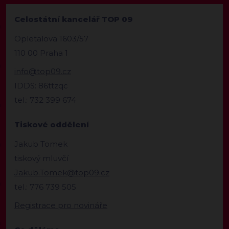
Celostátní kancelář TOP 09
Opletalova 1603/57
110 00 Praha 1
info@top09.cz
IDDS: 86ttzqc
tel.: 732 399 674
Tiskové oddělení
Jakub Tomek
tiskový mluvčí
Jakub.Tomek@top09.cz
tel.: 776 739 505
Registrace pro novináře