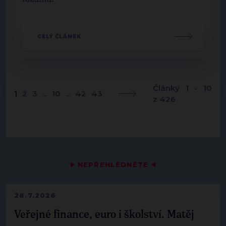
CELÝ ČLÁNEK
Články 1 - 10
1
2
3
...
10
...
42
43
z 426
▶
NEPŘEHLÉDNĚTE
◀
28.7.2026
Veřejné finance, euro i školství. Matěj