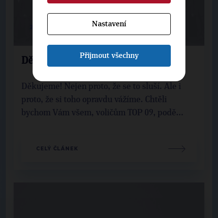
Nastavení
22. 10. 2017
Přijmout všechny
Děkujeme všem voličům TOP 09
Děkujeme! Nejen proto, že se to sluší. Ale i
proto, že si toho opravdu vážíme. Chtěli
bychom Vám všem, voličům TOP 09, podě...
CELÝ ČLÁNEK