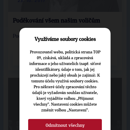
23. 10. 2017
Poděkování všem našim voličům
Poděkování volebního lídra Josefa Mladého.
Využíváme soubory cookies
Provozovatel webu, politická strana TOP
CELÝ ČLÁNEK
09, získává, ukládá a zpracovává
informace o jeho uživatelích (např. síťové
identifikátory, údaje o tom, jak jej
procházejí nebo jaký obsah je zajímá). K
tomuto účelu využívá soubory cookies.
Pro některé účely zpracování těchto
údajů je vyžadován souhlas uživatele,
který vyjádříte volbou „Přijmout
všechny“. Nastavení cookies můžete
změnit volbou „Nastavení“.
Odmítnout všechny