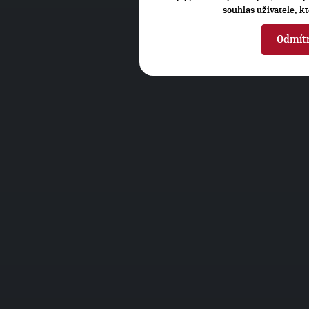
souhlas uživatele, k
Odmít