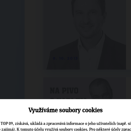
8. 10. 2013
Využíváme soubory cookies
TOP 09, získává, ukládá a zpracovává informace o jeho uživatelích (např. sí
je zajímá). K tomuto účelu využívá soubory cookies. Pro některé účely zpra