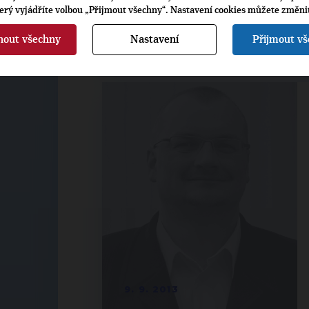
terý vyjádříte volbou „Přijmout všechny“. Nastavení cookies můžete změni
3. 10. 2013
nout všechny
Nastavení
Přijmout v
9. 9. 2013