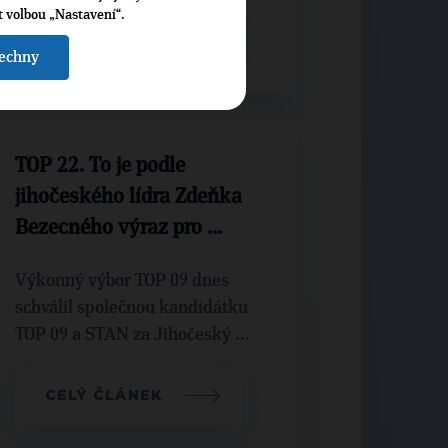
t volbou „Nastavení“.
CELÝ ČLÁNEK
šechny
TOP 22. To je podle
jihočeského lídra Zdeňka
Bezecného výraz pro ...
Výkonný výbor TOP 09 dnes
schválil společnou kandidátku
TOP 09 a STAN za Jihočeský ...
CELÝ ČLÁNEK