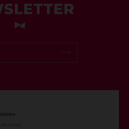
SLETTER
děláme
ové zprávy