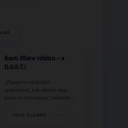
Knot: Hlavu vzhůru – a
D.O.S.T.!
„Žijeme ve svobodné
společnosti, kde občané mají
právo na své názory,“ obhajuje ...
CELÝ ČLÁNEK