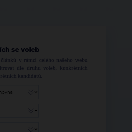
ích se voleb
í článků v rámci celého našeho webu
trovat dle druhu voleb, konkrétních
krétních kandidátů.