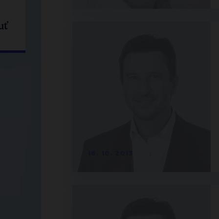
uť
16. 10. 2013