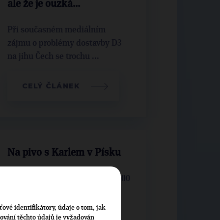
ale že je ouzká…
Při současném mediálním
zájmu o problémy dostavby D3
na jihu Čech se trochu ...
CELÝ ČLÁNEK
Na pivo s Karlem v Písku
Zajděte v pátek 11.října od 20:00
na pivo s Karlem S. do Písku,
jako hosté se akce zúčastní ...
ťové identifikátory, údaje o tom, jak
cování těchto údajů je vyžadován