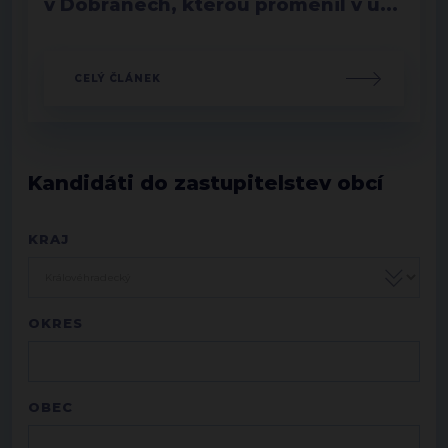
v Dobřanech, kterou proměnil v ú...
CELÝ ČLÁNEK
Kandidáti do zastupitelstev obcí
KRAJ
OKRES
OBEC