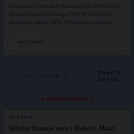
Spolupráci v letošních komunálních volbách dnes
oficiálně oznámili zástupci TOP 09 a Liberálně
ekologické strany (LES). Představili osobnosti ...
CELÝ ČLÁNEK
Články 111 -
1
2
...
10
11
12
13
120 z 122
▶
NEPŘEHLÉDNĚTE
◀
28.7.2026
Veřejné finance, euro i školství. Matěj