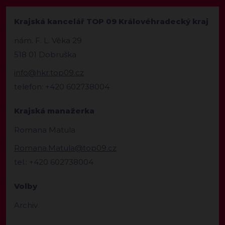
Krajská kancelář TOP 09 Královéhradecký kraj
nám. F. L. Věka 29
518 01 Dobruška
info@hkr.top09.cz
telefon: +420 602738004
Krajská manažerka
Romana Matula
Romana.Matula@top09.cz
tel.: +420 602738004
Volby
Archiv