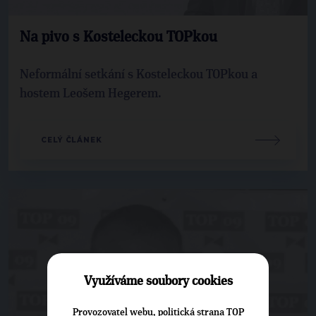
Na pivo s Kosteleckou TOPkou
Neformální setkání s Kosteleckou TOPkou a
hostem Leošem Hegerem.
CELÝ ČLÁNEK
Využíváme soubory cookies
Provozovatel webu, politická strana TOP