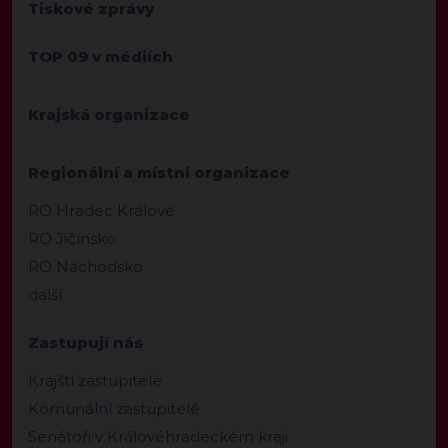
Tiskové zprávy
TOP 09 v médiích
Krajská organizace
Regionální a místní organizace
RO Hradec Králové
RO Jičínsko
RO Náchodsko
další
Zastupují nás
Krajští zastupitelé
Komunální zastupitelé
Senátoři v Královéhradeckém kraji