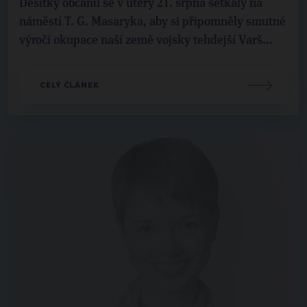
Desítky občanů se v úterý 21. srpna setkaly na
náměstí T. G. Masaryka, aby si připomněly smutné
výročí okupace naší země vojsky tehdejší Varš...
CELÝ ČLÁNEK