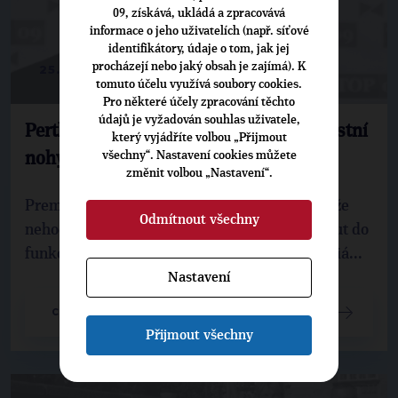
09, získává, ukládá a zpracovává
informace o jeho uživatelích (např. síťové
identifikátory, údaje o tom, jak jej
procházejí nebo jaký obsah je zajímá). K
25. 6. 2018
tomuto účelu využívá soubory cookies.
Pro některé účely zpracování těchto
údajů je vyžadován souhlas uživatele,
Perthen: Jak se s Pochem střelit do vlastní
který vyjádříte volbou „Přijmout
všechny“. Nastavení cookies můžete
nohy
změnit volbou „Nastavení“.
Premiér Andrej Babiš (ANO) opakovaně říká, že
Odmítnout všechny
nehodlá prezidentu Miloši Zemanovi navrhnout do
funkce ministra zahraničí europoslance za sociá...
Nastavení
CELÝ ČLÁNEK
Přijmout všechny