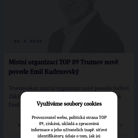
20. 3. 2025
Místní organizaci TOP 09 Trutnov nově
povede Emil Kudrnovský
Trutnovskou místní organizaci nově povede ředitel
Základní školy a Mateřské školy Bílá Třemešná
Využíváme soubory cookies
Emil Kudrnovský.
Provozovatel webu, politická strana TOP
09, získává, ukládá a zpracovává
CELÝ ČLÁNEK
informace o jeho uživatelích (např. síťové
identifikátory, údaje o tom, jak jej