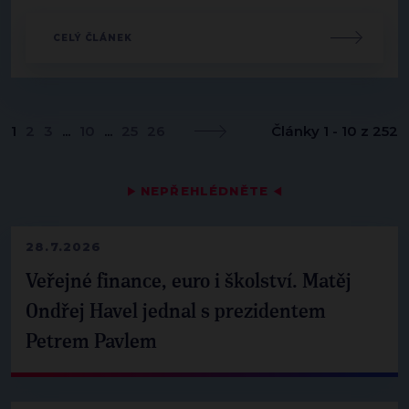
CELÝ ČLÁNEK
1
2
3
...
10
...
25
26
Články 1 - 10 z 252
▶
NEPŘEHLÉDNĚTE
◀
28.7.2026
Veřejné finance, euro i školství. Matěj
Ondřej Havel jednal s prezidentem
Petrem Pavlem