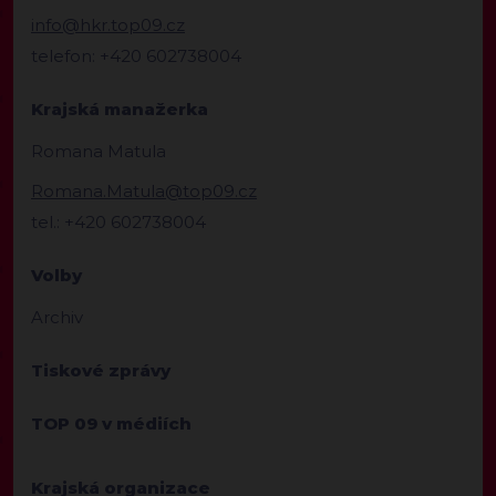
info@hkr.top09.cz
telefon: +420 602738004
Krajská manažerka
Romana Matula
Romana.Matula@top09.cz
tel.: +420 602738004
Volby
Archiv
Tiskové zprávy
TOP 09 v médiích
Krajská organizace