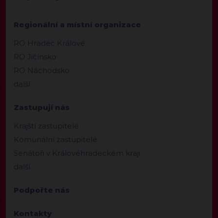
Regionální a místní organizace
RO Hradec Králové
RO Jičínsko
RO Náchodsko
další
Zastupují nás
Krajští zastupitelé
Komunální zastupitelé
Senátoři v Královéhradeckém kraji
další
Podpořte nás
Kontakty