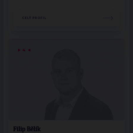
CELÝ PROFIL
▶
4
◀
Filip Bělík