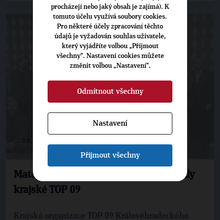
procházejí nebo jaký obsah je zajímá). K
tomuto účelu využívá soubory cookies.
Pro některé účely zpracování těchto
údajů je vyžadován souhlas uživatele,
který vyjádříte volbou „Přijmout
všechny“. Nastavení cookies můžete
změnit volbou „Nastavení“.
Odmítnout všechny
Nastavení
25. 11. 2024
Přijmout všechny
Matěj Ondřej Havel obhájil post předsedy
krajské TOP 09
Krajská organizace TOP 09 Královéhradeckého