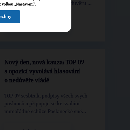
vládnutí této vlády, která ničí důvěru ...
t volbou „Nastavení“.
šechny
CELÝ ČLÁNEK
Nový den, nová kauza: TOP 09
s opozicí vyvolává hlasování
o nedůvěře vládě
TOP 09 sesbírala podpisy všech svých
poslanců a připojuje se ke svolání
mimořádné schůze Poslanecké sně...