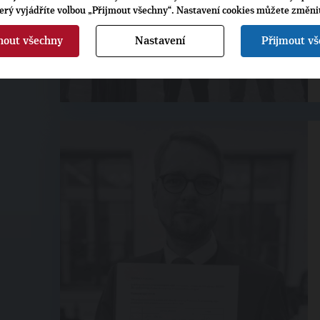
terý vyjádříte volbou „Přijmout všechny“. Nastavení cookies můžete změni
nout všechny
Nastavení
Přijmout v
3. 2. 2026