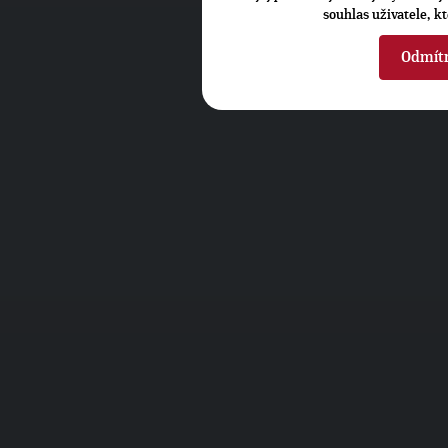
souhlas uživatele, k
Odmít