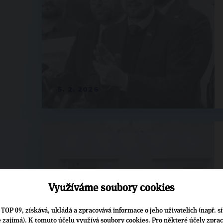
5. 2. 2026
Využíváme soubory cookies
TOP 09, získává, ukládá a zpracovává informace o jeho uživatelích (např. sí
je zajímá). K tomuto účelu využívá soubory cookies. Pro některé účely zpra