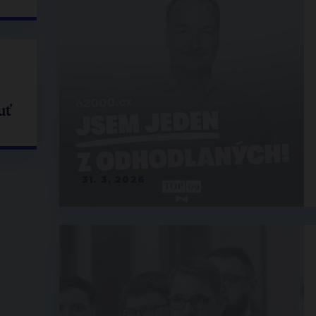
uť
31. 3. 2026