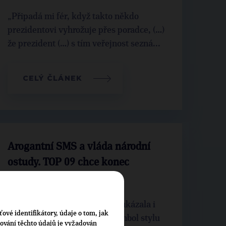
„Připadá mi fér, když takto někdo
prezidentovi vyhrožuje přes poradce, (…)
že prezident (…) s tím veřejnost sezná...
CELÝ ČLÁNEK
Arogantní SMS a vláda národní
ostudy. TOP 09 chce konec
Babišova chaosu
Strana na tiskové konferenci ukázala i
ťové identifikátory, údaje o tom, jak
vytištěné SMS zprávy jako symbol stylu
cování těchto údajů je vyžadován