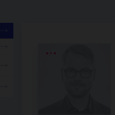
▶
1
◀