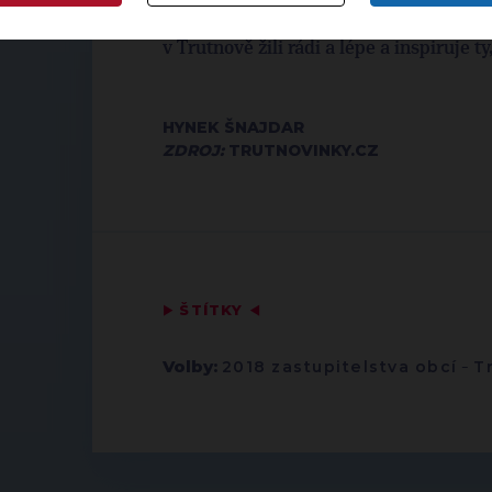
propracovaný systém podpory mladý
v Trutnově žili rádi a lépe a inspiruje ty
HYNEK ŠNAJDAR
ZDROJ:
TRUTNOVINKY.CZ
▶
ŠTÍTKY
◀
Volby:
2018 zastupitelstva obcí
-
T