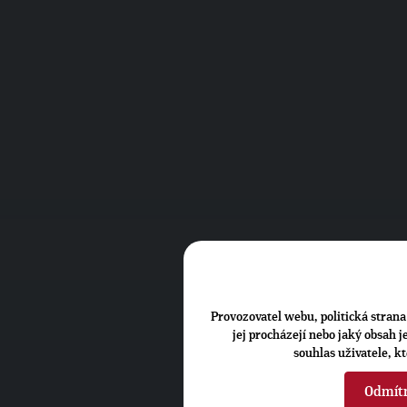
Provozovatel webu, politická strana 
jej procházejí nebo jaký obsah 
souhlas uživatele, k
Odmít