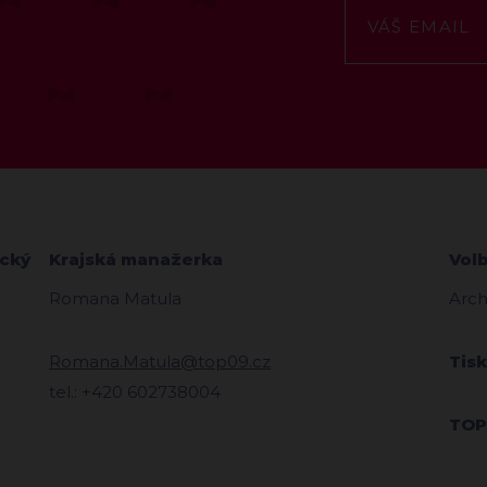
ecký
Krajská manažerka
Vol
Romana Matula
Arch
Romana.Matula@top09.cz
Tis
tel.: +420 602738004
TOP