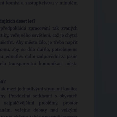
ní komisi a zastupitelstvu v minulém
dujících deset let?
 předpokládá zpracování tak zvaných
tiky, veřejného osvětlení, což je chytrá
etřit. Aby město žilo, je třeba napřít
omu, aby se dílo dařilo, potřebujeme
u jednotliví radní zodpovědní za jasně
zcela transparentní komunikaci města
it?
ak mezi jednotlivými stranami koalice
y. Pravidelná setkávání s obyvateli
nejpalčivějšími problémy, prostor
ranám, veřejné debaty nad velkými