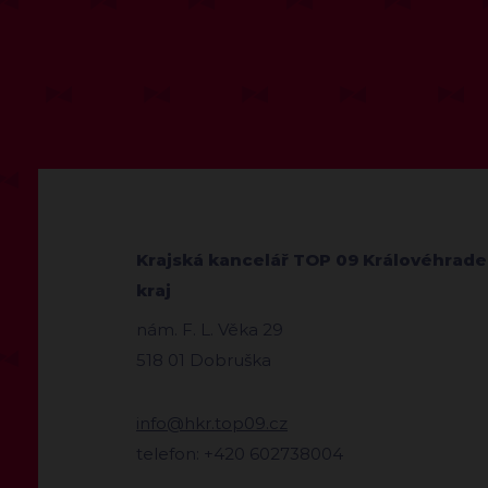
Krajská kancelář TOP 09 Královéhrad
kraj
nám. F. L. Věka 29
518 01 Dobruška
info@hkr.top09.cz
telefon: +420 602738004