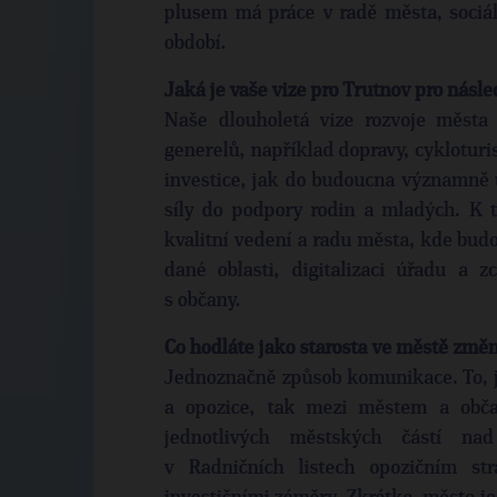
plusem má práce v radě města, sociál
období.
Jaká je vaše vize pro Trutnov pro násle
Naše dlouholetá vize rozvoje města
generelů, například dopravy, cykloturis
investice, jak do budoucna významně uš
síly do podpory rodin a mladých. K t
kvalitní vedení a radu města, kde budo
dané oblasti, digitalizaci úřadu a 
s občany.
Co hodláte jako starosta ve městě změn
Jednoznačně způsob komunikace. To, j
a opozice, tak mezi městem a občan
jednotlivých městských částí nad 
v Radničních listech opozičním st