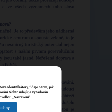
 tu pro občany, takže prosazuji koncept
ho a ve všech významech toho slova
tnova?
značné. Je to především jeho nádherná
orické centrum a spousta zeleně, to je
Má nesmírný turistický potenciál nejen
spjatost s naším prvním porevolučním
 jsou také jasné. Neřešená doprava a
 a Poříčí.
ystémovém řešení dopravy a parkování,
ťové identifikátory, údaje o tom, jak
ím generelu i s ohledem na budoucí
cování těchto údajů je vyžadován
e rekonstrukce kina Vesmír a Nábřeží
t volbou „Nastavení“.
volebního období. Trutnovu by slušelo
šechny
dní a neméně důležitou prioritou je