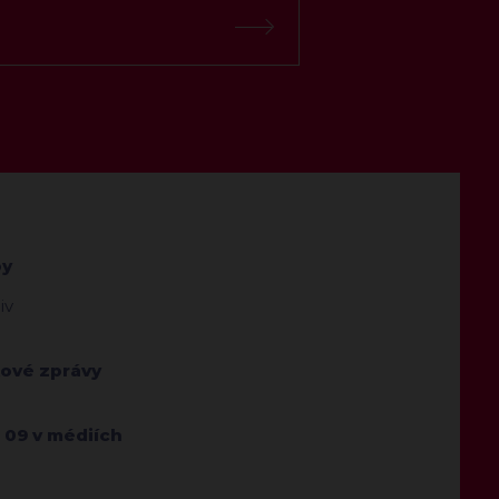
by
iv
kové zprávy
 09 v médiích