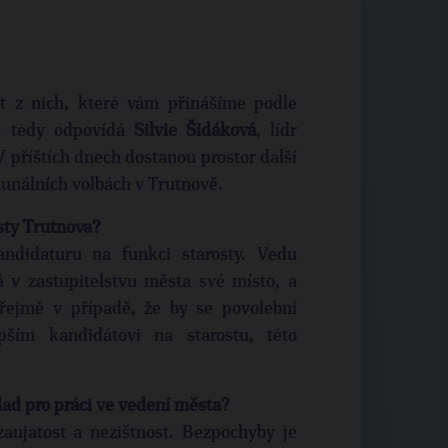
et z nich, které vám přinášíme podle
há tedy odpovídá
Silvie Šidáková
, lídr
 příštích dnech dostanou prostor další
munálních volbách v Trutnově.
sty Trutnova?
didaturu na funkci starosty. Vedu
 v zastupitelstvu města své místo, a
řejmě v případě, že by se povolební
ším kandidátovi na starostu, této
lad pro práci ve vedení města?
aujatost a nezištnost. Bezpochyby je