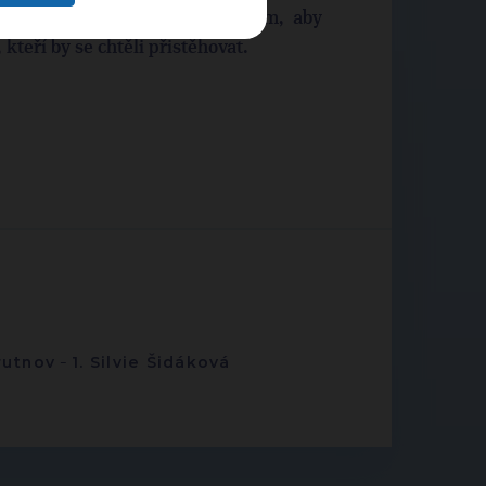
ch rodin, který pomůže mladým, aby
, kteří by se chtěli přistěhovat.
rutnov
-
1. Silvie Šidáková