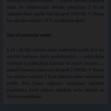
hnutím na jejich činnost, ... pokud úhrnná hodnota
darů ve zdaňovacím období přesáhne 2 % ze
základu daně anebo činí alespoň 1000 Kč. V úhrnu
lze odečíst nejvýše 10 % ze základu daně.
Dar od právnické osoby
§ 20 : (8) Od základu daně sníženého podle §34 lze
odečíst hodnotu darů poskytnutých ... politickým
stranám a politickým hnutím na jejich činnost, ...
pokud hodnota daru činí alespoň 2 000 Kč. V úhrnu
lze odečíst nejvýše 5 % ze základu daně sníženého
podle §34...Tento odpočet nemohou uplatnit
poplatníci, kteří nejsou založeni nebo zřízeni za
účelem podnikání.