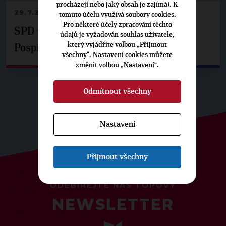
procházejí nebo jaký obsah je zajímá). K
29.7.2026
tomuto účelu využívá soubory cookies.
Pro některé účely zpracování těchto
SPD už není ve zprávě o extremismu.
údajů je vyžadován souhlas uživatele,
který vyjádříte volbou „Přijmout
Pospíšil: Je tu pachuť
všechny“. Nastavení cookies můžete
změnit volbou „Nastavení“.
Odmítnout všechny
Nastavení
Přijmout všechny
ODEBÍREJTE NÁŠ TOPOVÝ
NEWSLETTER