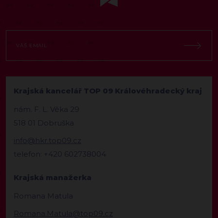
Krajská kancelář TOP 09 Královéhradecký kraj
nám. F. L. Věka 29
518 01 Dobruška
info@hkr.top09.cz
telefon: +420 602738004
Krajská manažerka
Romana Matula
Romana.Matula@top09.cz