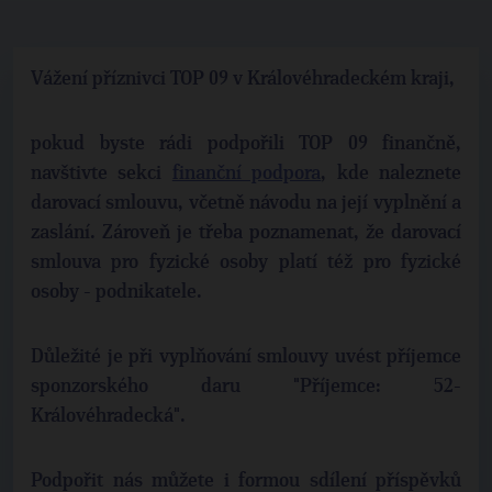
Vážení příznivci TOP 09 v Královéhradeckém kraji,
pokud byste rádi podpořili TOP 09 finančně,
navštivte sekci
finanční podpora
, kde naleznete
darovací smlouvu, včetně návodu na její vyplnění a
zaslání. Zároveň je třeba poznamenat, že darovací
smlouva pro fyzické osoby platí též pro fyzické
osoby - podnikatele.
Důležité je při vyplňování smlouvy uvést příjemce
sponzorského daru "Příjemce: 52-
Královéhradecká".
Podpořit nás můžete i formou sdílení příspěvků