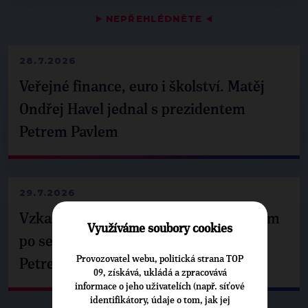
▶
NEPŘEHLÉDNĚTE
◀
28.7.2026
Veřejné finance, euro i školství. Matěj
Ondřej Havel jednal s prezidentem
Petrem Pavlem
29.7.2026
Vzkaz Matěje Ondřeje Havla příznivcům
Využíváme soubory cookies
po setkání s prezidentem republiky
Provozovatel webu, politická strana TOP
Petrem Pavlem
09, získává, ukládá a zpracovává
informace o jeho uživatelích (např. síťové
identifikátory, údaje o tom, jak jej