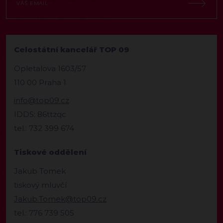
Celostátní kancelář TOP 09
Opletalova 1603/57
110 00 Praha 1
info@top09.cz
IDDS: 86ttzqc
tel.: 732 399 674
Tiskové oddělení
Jakub Tomek
tiskový mluvčí
Jakub.Tomek@top09.cz
tel.: 776 739 505