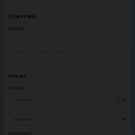
ÚČASTNÍK
JMÉNO
Začněte psát jméno osobnosti a vyberte ji pak z nabízeného seznamu.
VOLBY
KTERÉ
KANDIDÁT