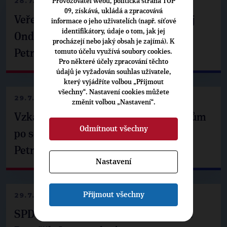
28.7.2026
Provozovatel webu, politická strana TOP
09, získává, ukládá a zpracovává
Veřejné finance, euro i školství. Matěj
informace o jeho uživatelích (např. síťové
identifikátory, údaje o tom, jak jej
Ondřej Havel jednal s prezidentem
procházejí nebo jaký obsah je zajímá). K
tomuto účelu využívá soubory cookies.
Petrem Pavlem
Pro některé účely zpracování těchto
údajů je vyžadován souhlas uživatele,
který vyjádříte volbou „Přijmout
všechny“. Nastavení cookies můžete
29.7.2026
změnit volbou „Nastavení“.
Vzkaz Matěje Ondřeje Havla příznivcům
Odmítnout všechny
po setkání s prezidentem republiky
Petrem Pavlem
Nastavení
Přijmout všechny
29.7.2026
SPD už není ve zprávě o extremismu.