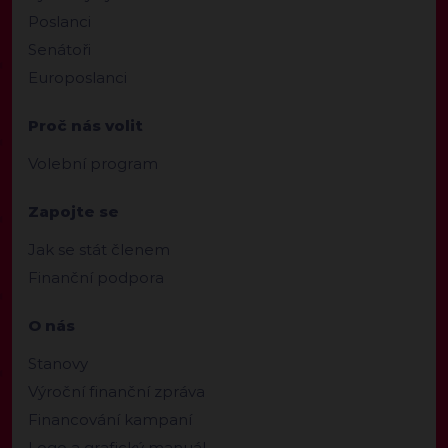
Poslanci
Senátoři
Europoslanci
Proč nás volit
Volební program
Zapojte se
Jak se stát členem
Finanční podpora
O nás
Stanovy
Výroční finanční zpráva
Financování kampaní
Logo a grafický manuál