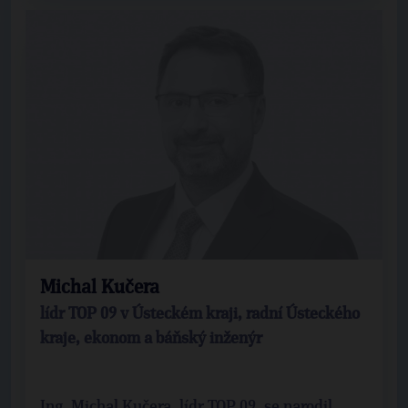
Michal Kučera
lídr TOP 09 v Ústeckém kraji, radní Ústeckého
kraje, ekonom a báňský inženýr
Ing. Michal Kučera, lídr TOP 09, se narodil