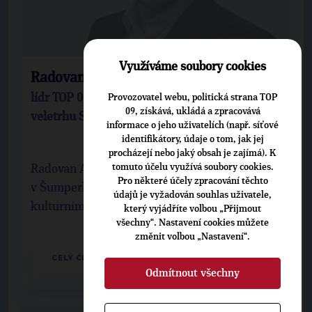
Využíváme soubory cookies
Radovan Auer
lídr TOP 09 v Olomouckém kraji, ředitel
Provozovatel webu, politická strana TOP
09, získává, ukládá a zpracovává
veletrhu Svět knihy
informace o jeho uživatelích (např. síťové
identifikátory, údaje o tom, jak jej
procházejí nebo jaký obsah je zajímá). K
tomuto účelu využívá soubory cookies.
Radovan Auer se narodil roku 1975
Pro některé účely zpracování těchto
v Šumperku. Profesně se celoživotně věnuje
údajů je vyžadován souhlas uživatele,
kulturnímu managementu.
který vyjádříte volbou „Přijmout
všechny“. Nastavení cookies můžete
změnit volbou „Nastavení“.
CELÝ ČLÁNEK
Odmítnout všechny