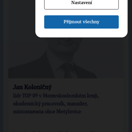
Nastavení
Přijmout všechny
Jan Koloničný
lídr TOP 09 v Moravskoslezském kraji,
akademický pracovník, manažer,
místostarosta obce Metylovice