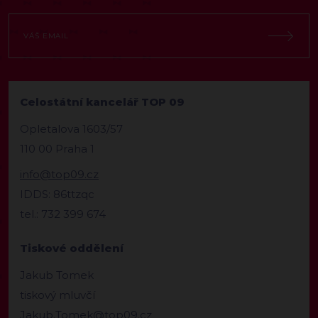
Celostátní kancelář TOP 09
Opletalova 1603/57
110 00 Praha 1
info@top09.cz
IDDS: 86ttzqc
tel.: 732 399 674
Tiskové oddělení
Jakub Tomek
tiskový mluvčí
Jakub.Tomek@top09.cz