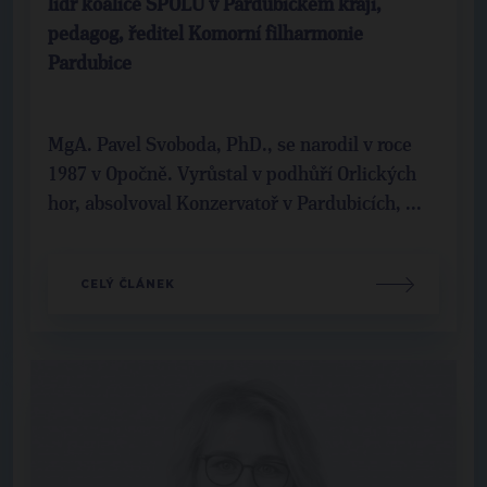
lídr koalice SPOLU v Pardubickém kraji,
pedagog, ředitel Komorní filharmonie
Pardubice
MgA. Pavel Svoboda, PhD., se narodil v roce
1987 v Opočně. Vyrůstal v podhůří Orlických
hor, absolvoval Konzervatoř v Pardubicích, ...
CELÝ ČLÁNEK