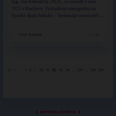
Ing. Jan Koloničný, Ph.D., se narodil v roce
1973 v Havířově. Vystudoval energetiku na
Vysoké škole báňské – Technické univerzitě ...
CELÝ ČLÁNEK
1
2
...
10
11
12
13
14
...
20
...
28
29
▶
NEPŘEHLÉDNĚTE
◀