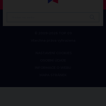
© 2009–2026 TOP 09
Všechna práva vyhrazena
NASTAVENÍ COOKIES
OSOBNÍ ÚDAJE
INFORMACE O WEBU
MAPA STRÁNEK