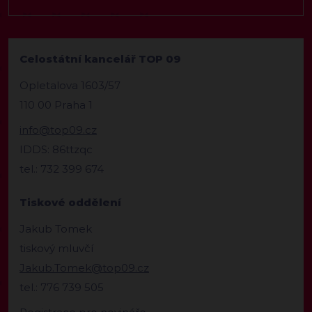
Celostátní kancelář TOP 09
Opletalova 1603/57
110 00 Praha 1
info@top09.cz
IDDS: 86ttzqc
tel.: 732 399 674
Tiskové oddělení
Jakub Tomek
tiskový mluvčí
Jakub.Tomek@top09.cz
tel.: 776 739 505