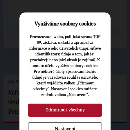
CELÝ ČLÁNEK
Využíváme soubory cookies
Provozovatel webu, politická strana TOP
09, získává, ukládá a zpracovává
informace o jeho uživatelích (např. síťové
identifikátory, údaje o tom, jak jej
procházejí nebo jaký obsah je zajímá). K
▶
NEPŘEHLÉDNĚTE
◀
tomuto účelu využívá soubory cookies.
Pro některé účely zpracování těchto
údajů je vyžadován souhlas uživatele,
28.7.2026
který vyjádříte volbou „Přijmout
všechny“. Nastavení cookies můžete
Veřejné finance, euro i školství. Matěj
změnit volbou „Nastavení“.
Ondřej Havel jednal s prezidentem
Odmítnout všechny
Petrem Pavlem
Nastavení