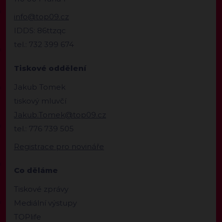
info@top09.cz
IDDS: 86ttzqc
tel.: 732 399 674
Tiskové oddělení
Jakub Tomek
tiskový mluvčí
Jakub.Tomek@top09.cz
tel.: 776 739 505
Registrace pro novináře
Co děláme
Tiskové zprávy
Mediální výstupy
TOPlife