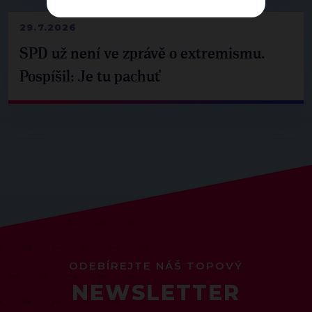
29.7.2026
SPD už není ve zprávě o extremismu.
Pospíšil: Je tu pachuť
ODEBÍREJTE NÁŠ TOPOVÝ
NEWSLETTER