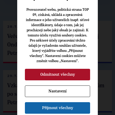
Provozovatel webu, politická strana TOP
▶
NEPŘEHLÉDNĚTE
◀
09, získává, ukládá a zpracovává
informace o jeho uživatelích (např. síťové
identifikátory, údaje o tom, jak jej
28.7.2026
procházejí nebo jaký obsah je zajímá). K
tomuto účelu využívá soubory cookies.
Veřejné finance, euro i školství. Matěj
Pro některé účely zpracování těchto
Ondřej Havel jednal s prezidentem
údajů je vyžadován souhlas uživatele,
který vyjádříte volbou „Přijmout
Petrem Pavlem
všechny“. Nastavení cookies můžete
změnit volbou „Nastavení“.
Odmítnout všechny
29.7.2026
Vzkaz Matěje Ondřeje Havla příznivcům
Nastavení
po setkání s prezidentem republiky
Petrem Pavlem
Přijmout všechny