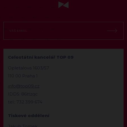
Celostátní kancelář TOP 09
Opletalova 1603/57
110 00 Praha 1
info@top09.cz
IDDS: 86ttzqc
tel.: 732 399 674
Tiskové oddělení
Jakub Tomek