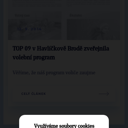
12. 9. 2014
TOP 09 v Havlíčkově Brodě zveřejnila
volební program
Věříme, že náš program voliče zaujme
CELÝ ČLÁNEK
Využíváme soubory cookies