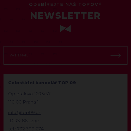
ODEBÍREJTE NÁŠ TOPOVÝ
NEWSLETTER
Celostátní kancelář TOP 09
Opletalova 1603/57
110 00 Praha 1
info@top09.cz
IDDS: 86ttzqc
tel.: 732 399 674