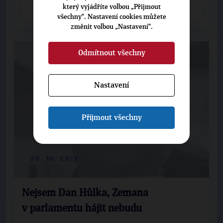
CELÝ ČLÁNEK
který vyjádříte volbou „Přijmout
všechny“. Nastavení cookies můžete
změnit volbou „Nastavení“.
Odmítnout všechny
Nastavení
Přijmout všechny
20. 10. 2013
Nejsem Dan Hůlka, Zemana
v parlamentu hájit nebudu