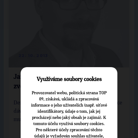
22. 10. 2013
Jan Štangl - Pohled na úkol nově
Využíváme soubory cookies
zvoleného poslance
Provozovatel webu, politická strana TOP
09, získává, ukládá a zpracovává
Demokracie, za kterou jsme bojovali, nám sice
informace o jeho uživatelích (např. síťové
dává široké možnosti, ale za jejich realizaci
identifikátory, údaje o tom, jak jej
procházejí nebo jaký obsah je zajímá). K
musíme převzít i odpovědnost.
tomuto účelu využívá soubory cookies.
Pro některé účely zpracování těchto
údajů je vyžadován souhlas uživatele,