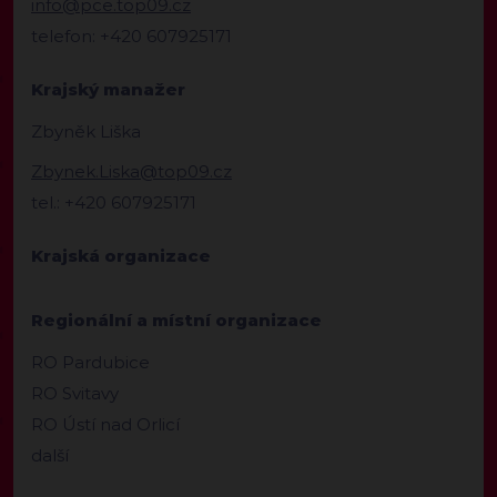
info@pce.top09.cz
telefon: +420 607925171
Krajský manažer
Zbyněk Liška
Zbynek.Liska@top09.cz
tel.: +420 607925171
Krajská organizace
Regionální a místní organizace
RO Pardubice
RO Svitavy
RO Ústí nad Orlicí
další