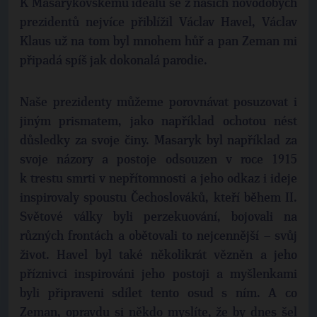
K Masarykovskému ideálu se z našich novodobých
prezidentů nejvíce přiblížil Václav Havel, Václav
Klaus už na tom byl mnohem hůř a pan Zeman mi
připadá spíš jak dokonalá parodie.
Naše prezidenty můžeme porovnávat posuzovat i
jiným prismatem, jako například ochotou nést
důsledky za svoje činy. Masaryk byl například za
svoje názory a postoje odsouzen v roce 1915
k trestu smrti v nepřítomnosti a jeho odkaz i ideje
inspirovaly spoustu Čechoslováků, kteří během II.
Světové války byli perzekuování, bojovali na
různých frontách a obětovali to nejcennější – svůj
život. Havel byl také několikrát vězněn a jeho
příznivci inspirováni jeho postoji a myšlenkami
byli připraveni sdílet tento osud s ním. A co
Zeman, opravdu si někdo myslíte, že by dnes šel