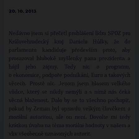
20. 10. 2013
Nedávno jsem si přečetl prohlášení lídra SPOZ pro
Královehradecký kraj Daniela Hůlky, že do
parlamentu kandiduje především proto, aby
prosazoval hluboké myšlenky pana prezidenta a
hájil jeho zájmy. Tedy nic o programu,
o ekonomice, podpoře podnikání, Euru a takových
věcech. Prostě nic. Jenom jsem hlasem velkého
vůdce, který se nikdy nemýlí a s nímž nás čeká
věcná blaženost. Dalo by se to všechno pochopit,
pokud by Zeman byl opravdu velkým člověkem a
morální autoritou, ale on není. Dovolte mi tedy
krátkou úvahu na téma morální hodnoty v našem a
vliv všeobecně uznávaných autorit.