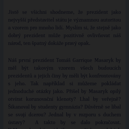
Jistě se všichni shodneme, že prezident jako
nejvyšší představitel státu je významnou autoritou
a vzorem pro mnoho lidí. Myslím si, že stejně jako
dobrý prezident může pozitivně ovlivňovat náš
národ, ten špatný dokáže pravý opak.
Náš první prezident Tomáš Garrique Masaryk by
měl být takovým vzorem všech budoucích
prezidentů a jejich činy by měli být konfrontovány
s jeho. Tak například si můžeme pokládat
jednoduché otázky jako. Přišel by Masaryk opilý
otvírat korunovační klenoty? Lhal by veřejně?
Šikanoval by studenty gymnázia? Důvěrně se líbal
se svojí dcerou? Jednal by v rozporu s duchem
ústavy? A takto by se dalo pokračovat.