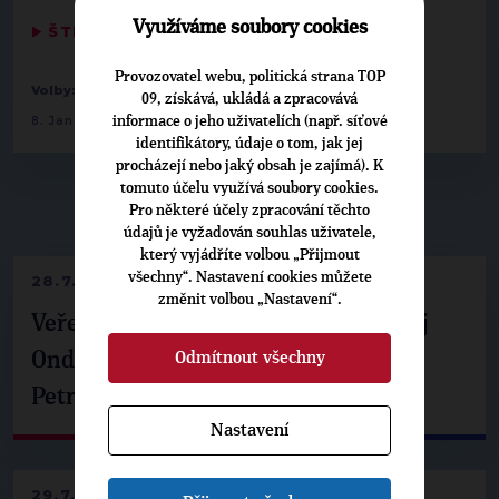
Využíváme soubory cookies
▶
ŠTÍTKY
◀
Provozovatel webu, politická strana TOP
-
-
Volby:
2013 poslanecká sněmovna
Pardubický
09, získává, ukládá a zpracovává
informace o jeho uživatelích (např. síťové
8. Jan Němec
identifikátory, údaje o tom, jak jej
procházejí nebo jaký obsah je zajímá). K
tomuto účelu využívá soubory cookies.
Pro některé účely zpracování těchto
▶
NEPŘEHLÉDNĚTE
◀
údajů je vyžadován souhlas uživatele,
který vyjádříte volbou „Přijmout
všechny“. Nastavení cookies můžete
28.7.2026
změnit volbou „Nastavení“.
Veřejné finance, euro i školství. Matěj
Odmítnout všechny
Ondřej Havel jednal s prezidentem
Petrem Pavlem
Nastavení
29.7.2026