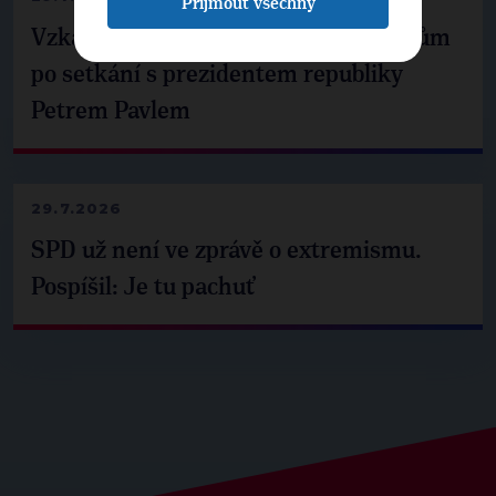
Přijmout všechny
Vzkaz Matěje Ondřeje Havla příznivcům
po setkání s prezidentem republiky
Petrem Pavlem
29.7.2026
SPD už není ve zprávě o extremismu.
Pospíšil: Je tu pachuť