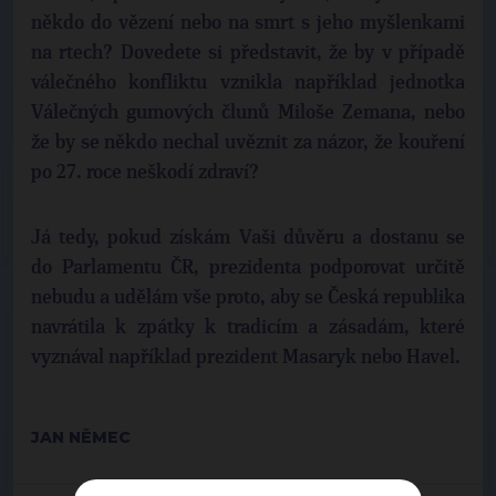
někdo do vězení nebo na smrt s jeho myšlenkami
na rtech? Dovedete si představit, že by v případě
válečného konfliktu vznikla například jednotka
Válečných gumových člunů Miloše Zemana, nebo
že by se někdo nechal uvěznit za názor, že kouření
po 27. roce neškodí zdraví?
Já tedy, pokud získám Vaši důvěru a dostanu se
do Parlamentu ČR, prezidenta podporovat určitě
nebudu a udělám vše proto, aby se Česká republika
navrátila k zpátky k tradicím a zásadám, které
vyznával například prezident Masaryk nebo Havel.
JAN NĚMEC