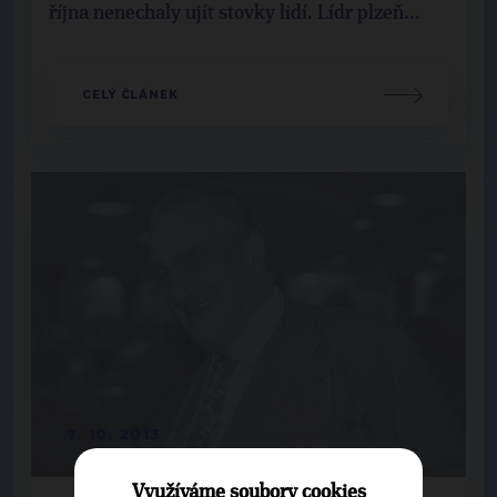
října nenechaly ujít stovky lidí. Lídr plzeň...
CELÝ ČLÁNEK
7. 10. 2013
Využíváme soubory cookies