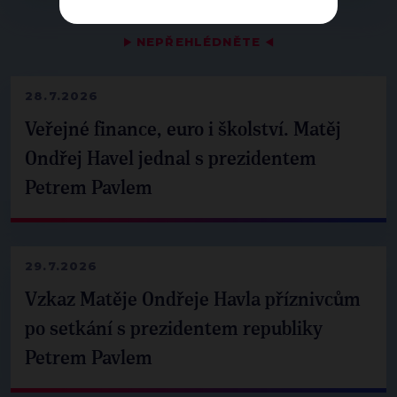
▶
NEPŘEHLÉDNĚTE
◀
28.7.2026
Veřejné finance, euro i školství. Matěj
Ondřej Havel jednal s prezidentem
Petrem Pavlem
29.7.2026
Vzkaz Matěje Ondřeje Havla příznivcům
po setkání s prezidentem republiky
Petrem Pavlem