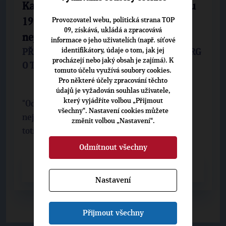
Karel Schwarzenberg v Plzni: Od roku
Provozovatel webu, politická strana TOP
1990 jsou tyto volby vůbec
09, získává, ukládá a zpracovává
nejdůležitější
informace o jeho uživatelích (např. síťové
identifikátory, údaje o tom, jak jej
PŘEDSEDA TOP 09 KAREL SCHWARZENBERG
procházejí nebo jaký obsah je zajímá). K
O TOMTO VÍKENDU NAVŠTÍVIL PLZEŇ
tomuto účelu využívá soubory cookies.
Pro některé účely zpracování těchto
údajů je vyžadován souhlas uživatele,
který vyjádříte volbou „Přijmout
"Od roku 1990 jsou tyto volby vůbec
všechny“. Nastavení cookies můžete
nejdůležitější. Jde v nich o mnoho. Jde nyní
změnit volbou „Nastavení“.
totiž o obranu naší demokracie," těmito ...
Odmítnout všechny
CELÝ ČLÁNEK
Nastavení
Přijmout všechny