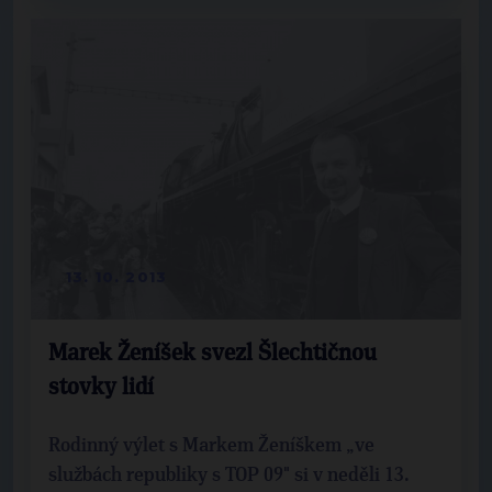
13. 10. 2013
Marek Ženíšek svezl Šlechtičnou
stovky lidí
Rodinný výlet s Markem Ženíškem „ve
službách republiky s TOP 09" si v neděli 13.