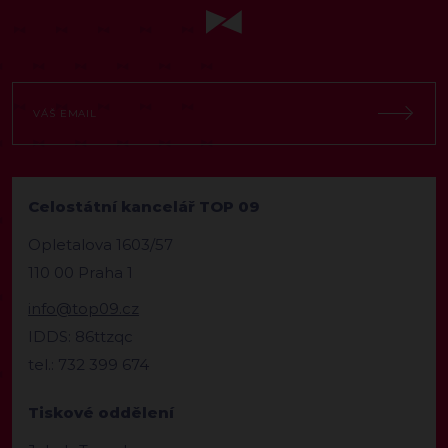
Celostátní kancelář TOP 09
Opletalova 1603/57
110 00 Praha 1
info@top09.cz
IDDS: 86ttzqc
tel.: 732 399 674
Tiskové oddělení