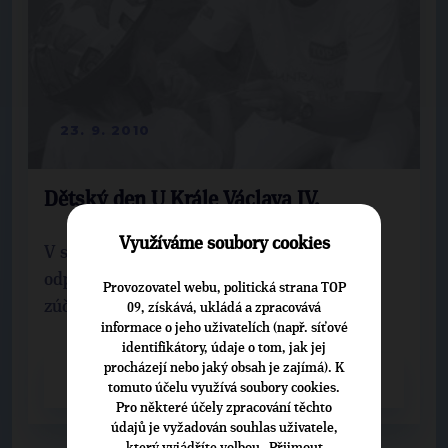
23. 9. 2010
Dětský den U Krále Václava IV.
Využíváme soubory cookies
V sobotu 11. 9. 2010 se ve slunném letním
odpoledni uskutečnil Dětský den. Akce se
Provozovatel webu, politická strana TOP
zúčastnilo přes dvě stě dětí z Kunratic a ...
09, získává, ukládá a zpracovává
informace o jeho uživatelích (např. síťové
identifikátory, údaje o tom, jak jej
procházejí nebo jaký obsah je zajímá). K
CELÝ ČLÁNEK
tomuto účelu využívá soubory cookies.
Pro některé účely zpracování těchto
údajů je vyžadován souhlas uživatele,
který vyjádříte volbou „Přijmout