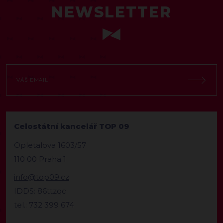
NEWSLETTER
Celostátní kancelář TOP 09
Opletalova 1603/57
110 00 Praha 1
info@top09.cz
IDDS: 86ttzqc
tel.: 732 399 674