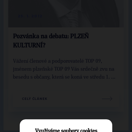
25. 1. 2012
Pozvánka na debatu: PLZEŇ
KULTURNÍ?
Vážení členové a podporovatelé TOP 09,
jménem plzeňské TOP 09 Vás srdečně zvu na
besedu s občany, která se koná ve středu 1. ...
CELÝ ČLÁNEK
Využíváme soubory cookies