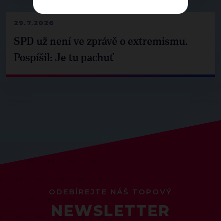
29.7.2026
SPD už není ve zprávě o extremismu.
Pospíšil: Je tu pachuť
ODEBÍREJTE NÁŠ TOPOVÝ
NEWSLETTER