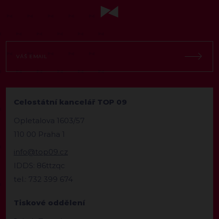
Celostátní kancelář TOP 09
Opletalova 1603/57
110 00 Praha 1
info@top09.cz
IDDS: 86ttzqc
tel.: 732 399 674
Tiskové oddělení