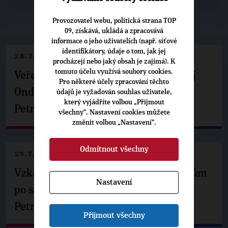
Provozovatel webu, politická strana TOP
▶
NEPŘEHLÉDNĚTE
◀
09, získává, ukládá a zpracovává
informace o jeho uživatelích (např. síťové
identifikátory, údaje o tom, jak jej
28.7.2026
procházejí nebo jaký obsah je zajímá). K
tomuto účelu využívá soubory cookies.
Veřejné finance, euro i školství. Matěj
Pro některé účely zpracování těchto
Ondřej Havel jednal s prezidentem
údajů je vyžadován souhlas uživatele,
který vyjádříte volbou „Přijmout
Petrem Pavlem
všechny“. Nastavení cookies můžete
změnit volbou „Nastavení“.
Odmítnout všechny
29.7.2026
Vzkaz Matěje Ondřeje Havla příznivcům
Nastavení
po setkání s prezidentem republiky
Petrem Pavlem
Přijmout všechny