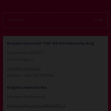
Krajská kancelář TOP 09 Středočeský kraj
Opletalova 1603/57
110 00 Praha 1
info@stc.top09.cz
telefon: +420 255790999
Krajská manažerka
Markéta Pečenková
Marketa.Pecenkova@top09.cz