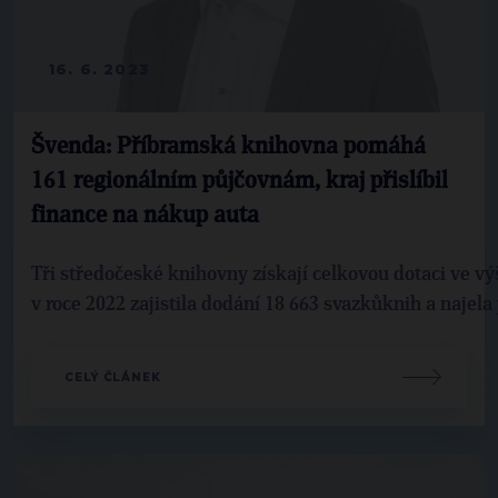
16. 6. 2023
Švenda: Příbramská knihovna pomáhá
161 regionálním půjčovnám, kraj přislíbil
finance na nákup auta
Tři středočeské knihovny získají celkovou dotaci ve v
v roce 2022 zajistila dodání 18 663 svazkůknih a najela
CELÝ ČLÁNEK