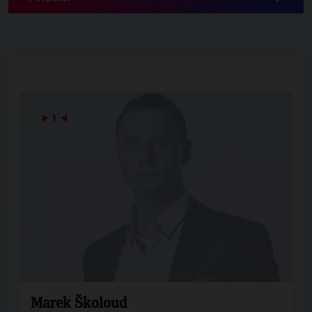
▶
1
◀
Marek Školoud