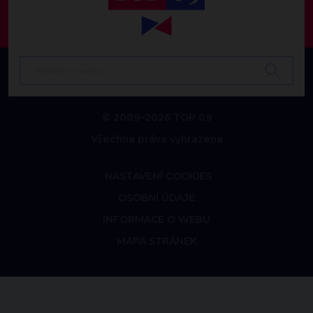
© 2009–2026 TOP 09
Všechna práva vyhrazena
NASTAVENÍ COOKIES
OSOBNÍ ÚDAJE
INFORMACE O WEBU
MAPA STRÁNEK