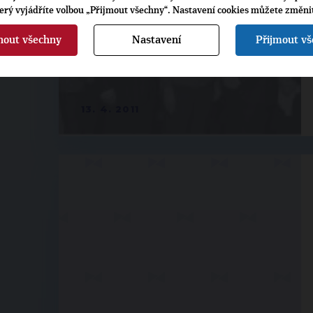
terý vyjádříte volbou „Přijmout všechny“. Nastavení cookies můžete změni
nout všechny
Nastavení
Přijmout v
13. 4. 2011