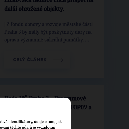
Žižkovská radnice chce přispět na
další ohrožené objekty.
| Z fondu obnovy a rozvoje městské části
Praha 3 by měly být poskytnuty dary na
opravu významné sakrální památky, ...
CELÝ ČLÁNEK
Rada MČ Praha 3 - Programové
cíle 2010 – 2014 (koalice TOP09 a
ODS)
ťové identifikátory, údaje o tom, jak
cování těchto údajů je vyžadován