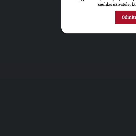
souhlas uživatele, k
Odmít