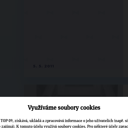
5. 5. 2011
Využíváme soubory cookies
TOP 09, získává, ukládá a zpracovává informace o jeho uživatelích (např. sí
je zajímá). K tomuto účelu využívá soubory cookies. Pro některé účely zpra