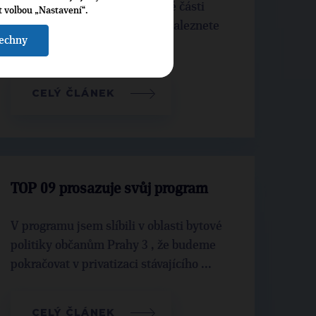
Programové cíle Rady městské části
t volbou „Nastavení“.
Praha 3 v období 2010 - 2014 naleznete
šechny
zde.
CELÝ ČLÁNEK
TOP 09 prosazuje svůj program
V programu jsem slíbili v oblasti bytové
politiky občanům Prahy 3 , že budeme
pokračovat v privatizaci stávajícího ...
CELÝ ČLÁNEK