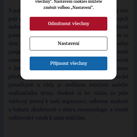
všechny“. Nastavení cookies můžete
změnit volbou „Nastavení“.
S panem primářem novorozeneckého oddělení nás
pojí péče o předčasně narozená miminka a jejich
Odmítnout všechny
rodiny. Jako ředitelka polku Nedoklubko, které
pomáhá rodičům po předčasném porordu mám tu
Nastavení
čest spolupracovat s ním na přípravách odborného
programu v rámci světového dne předčasně
narozených dětí, který slavíme každoročně
Přijmout všechny
v listopadu. Vždy je ochotný připravit poutavou
přednášku, podílí se na školeních pro naše laické
poradkyně a vždy je nedílnou součástí našeho
realizačního týmu. Osobně si ho vážím za jeho
vstřícný postoj k naší organizaci, odborné znalosti
a bohaté zkušenosti v oboru neonatologie a téměř
rodičovský vztah k nám rodičům.