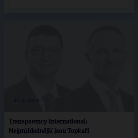
21. 9. 2016
Transparency International:
Nejprůhlednější jsou Topkaři