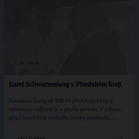
1. 10. 2016
Karel Schwarzenberg v Plzeňském kraji
Kontaktní kampaň TOP 09 před krajskými a
senátními volbami je v plném proudu. V sobotu
přijel kandidáty podpořit čestný předseda ...
CELÝ ČLÁNEK