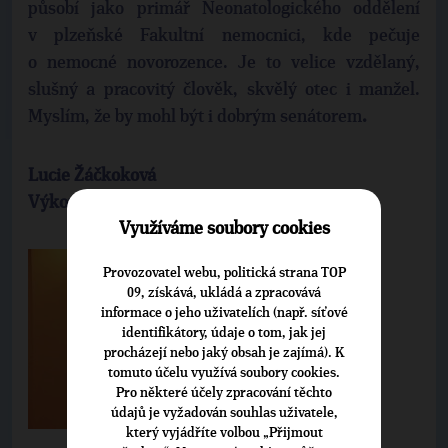
působí jako primář Neonatologického oddělení
v plzeňské Fakultní nemocnici, kde pečuje
o nemocné novorozence. Je to velice vzdělaný,
slušný a pracovitý člověk, skvělý otec i manžel.
Myslím, že by mohl být i dobrým senátorem
.
Lucie Žáčkoková
Výkonná ředitelka NEDOKLUBKO o.s.
Využíváme soubory cookies
Provozovatel webu, politická strana TOP
09, získává, ukládá a zpracovává
informace o jeho uživatelích (např. síťové
identifikátory, údaje o tom, jak jej
procházejí nebo jaký obsah je zajímá). K
tomuto účelu využívá soubory cookies.
Pro některé účely zpracování těchto
údajů je vyžadován souhlas uživatele,
který vyjádříte volbou „Přijmout