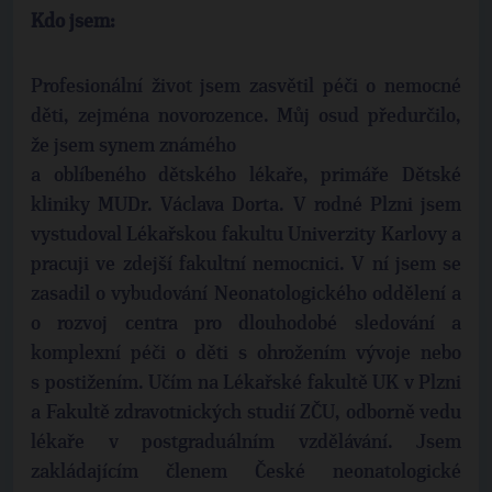
Kdo jsem:
Profesionální život jsem zasvětil péči o nemocné
děti, zejména novorozence. Můj osud předurčilo,
že jsem synem známého
a oblíbeného dětského lékaře, primáře Dětské
kliniky MUDr. Václava Dorta. V rodné Plzni jsem
vystudoval Lékařskou fakultu Univerzity Karlovy a
pracuji ve zdejší fakultní nemocnici. V ní jsem se
zasadil o vybudování Neonatologického oddělení a
o rozvoj centra pro dlouhodobé sledování a
komplexní péči o děti s ohrožením vývoje nebo
s postižením. Učím na Lékařské fakultě UK v Plzni
a Fakultě zdravotnických studií ZČU, odborně vedu
lékaře v postgraduálním vzdělávání. Jsem
zakládajícím členem České neonatologické