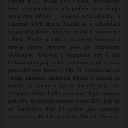
Narodil se
15. března 1952 v Plzni. Jako dětský
lékař a neonatolog se celý profesní život věnuje
nemocným dětem - zejména novorozencům a
záchraně jejich životů. Zasadil se o vybudování
Neonatologického oddělení Fakultní nemocnice
v Plzni. Podílel se také na stanovení koncepce a
rozvoje Centra vývojové péče pro ambulantní
dlouhodobé sledování a komplexní péči o děti
s ohrožením vývoje nebo s postižením (jde o první
pracoviště této úrovně v ČR). Ve volném čase se
věnuje zahrádce, dálkovým běhům a chození po
horách. Je ženatý a má tři dospělé děti. Ve
veřejném životě hodlá prosazovat lepší ochranu
práv dětí. Do politiky vstoupil v roce 2014, kdy byl
na kandidátce TOP 09 zvolen jako nezávislý
zastupitelem Městského obvodu Plzeň 8 – Černice.