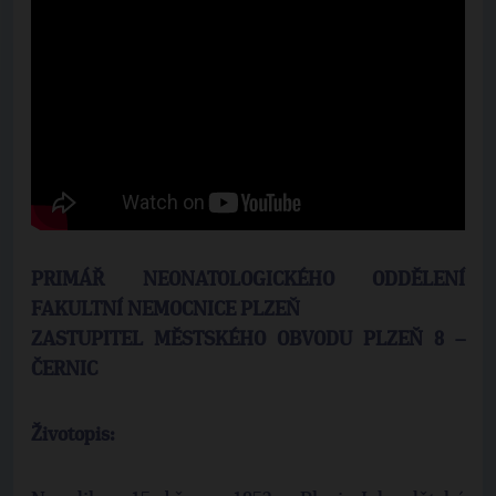
PRIMÁŘ NEONATOLOGICKÉHO ODDĚLENÍ
FAKULTNÍ NEMOCNICE PLZEŇ
ZASTUPITEL MĚSTSKÉHO OBVODU PLZEŇ 8 –
ČERNIC
Životopis: