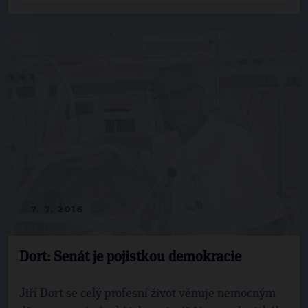
7. 7. 2016
Dort: Senát je pojistkou demokracie
Jiří Dort se celý profesní život věnuje nemocným