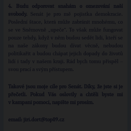
4.
Budu odporovat snahám o omezování naší
svobody.
Senát je pro mě pojistka demokracie.
Poslední štace, která může zabránit mnohému, co
se ve Sněmovně „upeče“. To však může fungovat
pouze tehdy, když v něm budou sedět lidi, kteří se
na naše zákony budou dívat věcně, nebudou
politikařit a budou chápat jejich dopady do životů
lidí i tady v našem kraji. Rád bych tomu přispěl –
svou prací a svým přístupem.
Takové jsou moje cíle pro Senát. Díky, že jste si je
přečetli. Pokud Vás oslovily a chtěli byste mi
v kampani pomoci, napište mi prosím.
email: jiri.dort@top09.cz