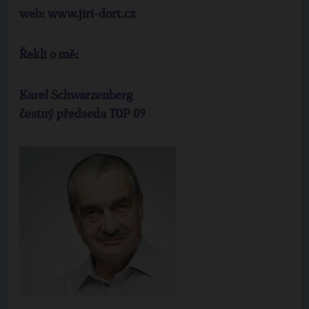
web: www.jiri-dort.cz
Řekli o mě:
Karel Schwarzenberg
čestný předseda TOP 09