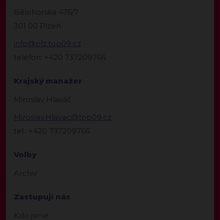
Bělohorská 476/7
301 00 Plzeň
info@plz.top09.cz
telefon: +420 737209766
Krajský manažer
Miroslav Hlaváč
Miroslav.Hlavac@top09.cz
tel.: +420 737209766
Volby
Archiv
Zastupují nás
Kdo jsme