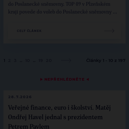
do Poslanecké sněmovny. TOP 09 v Plzeňském
kraji povede do voleb do Poslanecké sněmovny ...
CELÝ ČLÁNEK
1
2
3
...
10
...
19
20
Články 1 - 10 z 197
▶
NEPŘEHLÉDNĚTE
◀
28.7.2026
Veřejné finance, euro i školství. Matěj
Ondřej Havel jednal s prezidentem
Petrem Pavlem