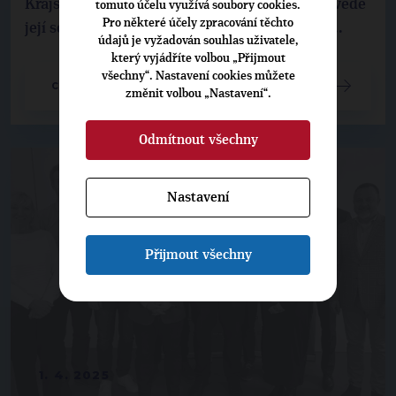
Krajskou organizaci i v dalších dvou letech povede
tomuto účelu využívá soubory cookies.
Pro některé účely zpracování těchto
její současný předseda a plzeňský zastupitel ...
údajů je vyžadován souhlas uživatele,
který vyjádříte volbou „Přijmout
všechny“. Nastavení cookies můžete
CELÝ ČLÁNEK
změnit volbou „Nastavení“.
Odmítnout všechny
Nastavení
Přijmout všechny
1. 4. 2025