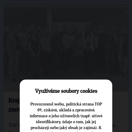
8. 4. 2025
Využíváme soubory cookies
Krajským předsedou TOP 09 byl
Provozovatel webu, politická strana TOP
znovuzvolen Petr Suchý
09, získává, ukládá a zpracovává
informace o jeho uživatelích (např. síťové
identifikátory, údaje o tom, jak jej
TOP 09 v Plzeňském kraji si zvolila nové vedení.
procházejí nebo jaký obsah je zajímá). K