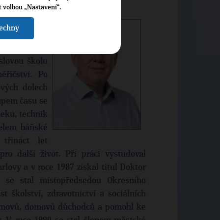
t volbou „Nastavení“.
šechny
l roku 1958
slovou školu
ěřičství. Po
ových dolech
tupem času se
seku, technik
telem báňské
třináct let
ro další život. Při práci vystudoval
lovy a v roce 1987 získal titul Doktor
2 se stal místopředsedou Okresního
 školství, zdravotnictví a sociálních
domovů, domovů důchodců a pomohl ke