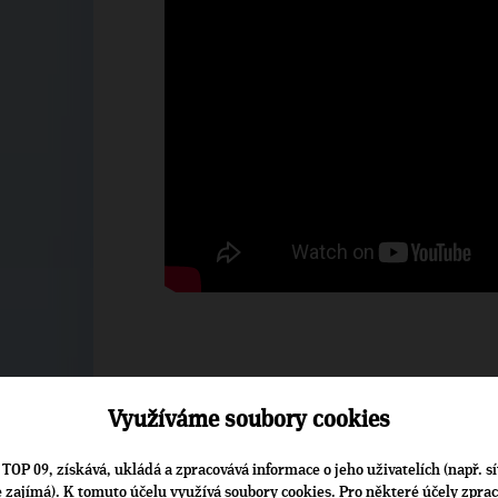
Vítězslav Padev
Využíváme soubory cookies
Kandidát do Senátu 
TOP 09, získává, ukládá a zpracovává informace o jeho uživatelích (např. sí
je zajímá). K tomuto účelu využívá soubory cookies. Pro některé účely zpra