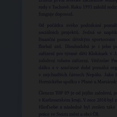
zřízení první letecké záchranné služb
rady v Tachově. Roku 1993 založil rod
funguje doposud.
Od počátku svého podnikání pomáh
sociálních projektů. Jedná se nap
finanční pomoc dětským sportovním o
florbal atd. Dlouhodobá je i jeho 
zařízení pro týrané děti Klokánek v J
založení tohoto zařízení. Vítězslav P
dálku a v současné době pomáhá orga
v nejchudších částech Nepálu. Jako l
Hornického spolku v Plané u Mariánsk
Členem TOP 09 je od jejího založení, j
v Karlovarském kraji. V roce 2010 byl 
Hleďsebe a následně byl zvolen také j
práce ve Svazu měst a obcí ČR.