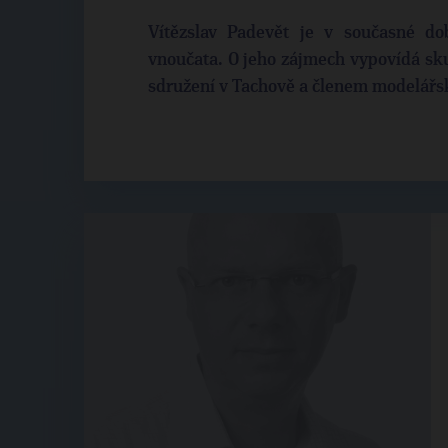
Vítězslav Padevět je v současné d
vnoučata. O jeho zájmech vypovídá sku
sdružení v Tachově a členem modelářs