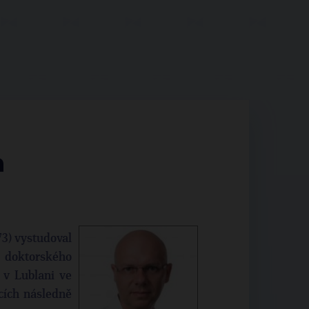
v Cabada
73) vystudoval
k doktorského
ě v Lublani ve
cích následně