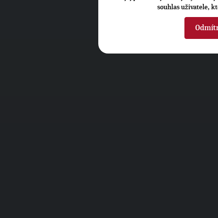
souhlas uživatele, k
Odmít