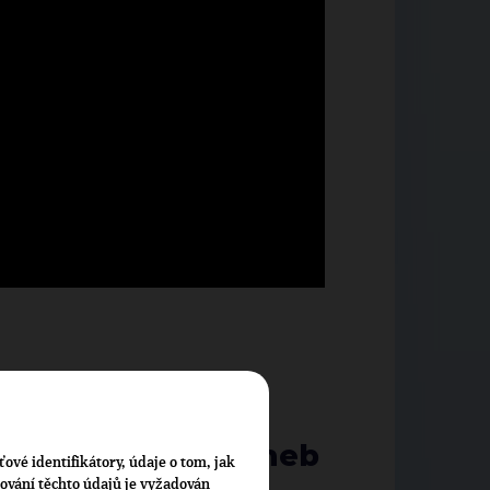
ět
za obvod č. 3 - Cheb
ťové identifikátory, údaje o tom, jak
cování těchto údajů je vyžadován