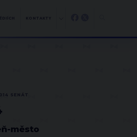
ÉDIÍCH
KONTAKTY
014 SENÁT
4
zeň-město