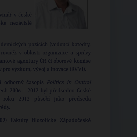
vinář v české
ké nezávislé
demických pozicích (vedoucí katedry,
 rovněž v oblasti organizace a správy
antové agentury ČR či oborové komise
 pro výzkum, vývoj a inovace (RVVI).
ní odborný časopis
Politics in Central
etech 2006 – 2012 byl předsedou České
od roku 2012 působí jako předseda
vědy.
) Fakulty filozofické Západočeské