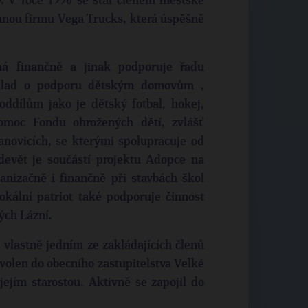
y. V roce 1990 se stal členem městské
innou firmu Vega Trucks, která úspěšně
á finančně a jinak podporuje řadu
říklad o podporu dětským domovům ,
ddílům jako je dětský fotbal, hokej,
pomoc Fondu ohrožených dětí, zvlášť
anovicích, se kterými spolupracuje od
adevět je součástí projektu Adopce na
nizačně i finančně při stavbách škol
okální patriot také podporuje činnost
ých Lázní.
e vlastně jedním ze zakládajících členů
zvolen do obecního zastupitelstva Velké
ejím starostou. Aktivně se zapojil do