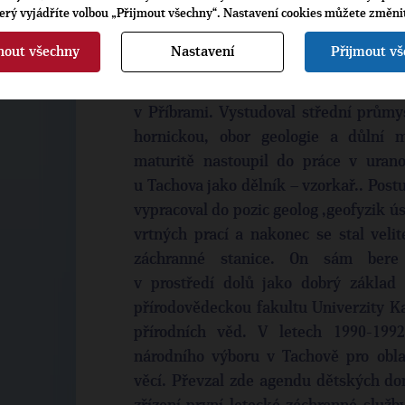
terý vyjádříte volbou „Přijmout všechny“. Nastavení cookies můžete změni
nout všechny
Nastavení
Přijmout v
RNDr. Vítězslav Padevět se narodi
v Příbrami. Vystudoval střední průmy
hornickou, obor geologie a důlní m
maturitě nastoupil do práce v uran
u Tachova jako dělník – vzorkař.. Pos
vypracoval do pozic geolog ,geofyzik ú
vrtných prací a nakonec se stal veli
záchranné stanice. On sám bere 
v prostředí dolů jako dobrý základ p
přírodovědeckou fakultu Univerzity Kar
přírodních věd. V letech 1990-199
národního výboru v Tachově pro oblast
věcí. Převzal zde agendu dětských 