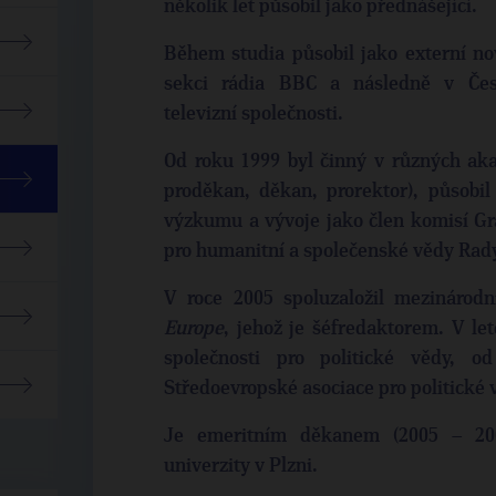
několik let působil jako přednášející.
Během studia působil jako externí no
sekci rádia BBC a následně v Čes
televizní společnosti.
Od roku 1999 byl činný v různých aka
proděkan, děkan, prorektor), působil
výzkumu a vývoje jako člen komisí Gr
pro humanitní a společenské vědy Rady
V roce 2005 spoluzaložil mezinárod
Europe
, jehož je šéfredaktorem. V l
společnosti pro politické vědy, 
Středoevropské asociace pro politické 
Je emeritním děkanem (2005 – 2009
univerzity v Plzni.