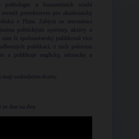
 politologie a humanitních studií
je rovněž prorektorem pro akademický
ediska v Plzni. Zabývá se srovnávací
ejména politickými systémy, aktéry a
 sám či spoluautorsky publikoval více
odborných publikací, z nich polovinu
čte a publikuje anglicky, německy a
u mají sedmiletou dceru.
t ze dne na den