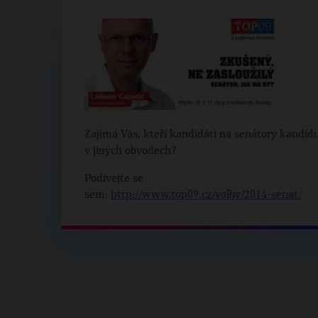
Zajímá Vás, kteří kandidáti na senátory kandidu
v jiných obvodech?
Podivejte se
sem:
http://www.top09.cz/volby/2014-senat/