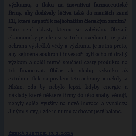
výzkumu, a tlaku na inovativní farmaceutické
firmy, aby dodávaly léčiva také do menších zemí
EU, které nepatří k nejbohatším členským zemím?
Toto není oblast, kterou se zabývám. Obecně
ekonomicky je ale asi si třeba uvědomit, že jistá
ochrana výsledků vědy a výzkumu je nutná proto,
aby zejména soukromí investoři byli ochotni drahý
výzkum a další nutné součásti cesty produktu na
trh financovat. Občas ale sleduji vskutku až
extrémní tlak na posílení této ochrany, a někdy si
říkám, zda by nebylo lepší, kdyby energie a
náklady které některé firmy do této snahy věnují,
nebyly spíše využity na nové inovace a vynálezy.
Jinými slovy, i zde je nutno zachovat jistý balanc.
ČESKÁ JUSTICE, 17. 2. 2024