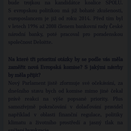
bude trojkou na kandidátce koalice SPOLU.
S evropskou politikou má již bohaté zkušenosti,
europoslancem je již od roku 2014. Před tím byl
v letech 1996 až 2008 členem bankovní rady České
národní banky, poté pracoval pro poradenskou
společnost Deloitte.
Na které tři prioritní otázky by se podle vás měla
zaměřit nová Evropská komise? S jakými návrhy
by měla přijít?
Nový Parlament jistě zformuje své očekávání, za
dnešního stavu bych od komise mimo jiné čekal
právě reakci na výše popsané priority. Plus
samozřejmě pokračování v dolaďování pravidel
například v oblasti finanční regulace, politiky
klimatu a životního prostředí a jasný tlak na
snížení byrokracie.