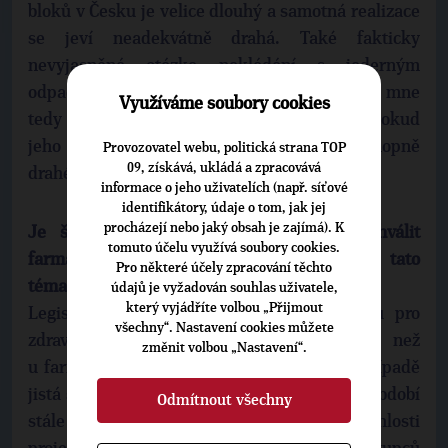
bloků v Česku je velice dlouhý a samotná realizace
se jeví neadekvátně drahá. Také fakticky
nevyjasněná otázka nakládání s jaderným
odpadem mluví spíše v jeho neprospěch. Pro mne
Využíváme soubory cookies
tedy bude hrát jádro reálnou roli jen tehdy, pokud
jeho využití nepovede k nekonkurenceschopně
Provozovatel webu, politická strana TOP
09, získává, ukládá a zpracovává
drahé elektřině pro naše občany a firmy.
informace o jeho uživatelích (např. síťové
identifikátory, údaje o tom, jak jej
procházejí nebo jaký obsah je zajímá). K
Je šance, že se stihne projednat a schválit
tomuto účelu využívá soubory cookies.
farmaceutický balíček? EHDS? Považujete tato
Pro některé účely zpracování těchto
témata za důležitá?
údajů je vyžadován souhlas uživatele,
který vyjádříte volbou „Přijmout
Legislativní proces u Evropskému prostoru pro
všechny“. Nastavení cookies můžete
zdravotní data (EHDS) je o něco dál, než
změnit volbou „Nastavení“.
u farmaceutického balíčku, takže v tomto případě
jistá šance na schválení do konce volebního období
Odmítnout všechny
stále existuje. Bude ale záležet na rychlosti