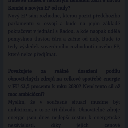
Bude se muset s některým tématem začít s novou
Komisí a novým EP od nuly?
Nový EP sám rozhodne, kterou pozici předchozího
parlamentu si osvojí a bude na jejím základě
pokračovat v jednání s Radou, a kde naopak udělá
pomyslnou tlustou čáru a začne od nuly. Bude to
tedy výsledek suverénního rozhodnutí nového EP,
které nelze předjímat.
Považujete za reálné dosažení podílu
obnovitelných zdrojů na celkové spotřebě energie
v EU 42,5 procenta k roku 2030? Není tento cíl až
moc ambiciózní?
Myslím, že v současné situaci musíme být
ambiciózní, a to ze tří důvodů. Obnovitelné zdroje
energie jsou dnes nejlepší cestou k energetické
nezávislosti, díky jejich cenové