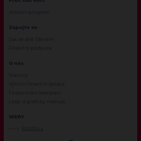
Proč nás volit
Volební program
Zapojte se
Jak se stát členem
Finanční podpora
O nás
Stanovy
Výroční finanční zpráva
Financování kampaní
Logo a grafický manuál
WEBY
62000.cz