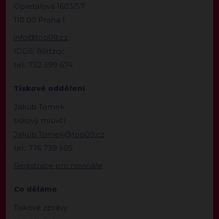
Opletalova 1603/57
110 00 Praha 1
info@top09.cz
IDDS: 86ttzqc
tel.: 732 399 674
Tiskové oddělení
Jakub Tomek
tiskový mluvčí
Jakub.Tomek@top09.cz
tel.: 776 739 505
Registrace pro novináře
Co děláme
Tiskové zprávy