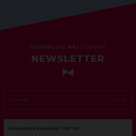
ODEBÍREJTE NÁŠ TOPOVÝ
NEWSLETTER
Celostátní kancelář TOP 09