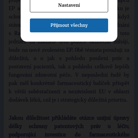
projednávání, které je nyní v rukou týmu zástupců
Nastavení
EP a Rady. V případě farmaceutického balíčku je
schválení nereálné. Spíše bude úspěchem, když
stávající EP stihne schválit pozici pro jednání
Přijmout všechny
s Radou, přičemž rozhodnutí o tom, jestli toto
jednání za základě této pozice skutečně zahájí,
bude na nově zvoleném EP. Obě témata považuji za
důležitá, a o jak s pohledu posílení práv a
postavení pacientů, tak z pohledu celkově lepšíh
fungování zdravotní péče. V neposlední řadě by
pak měl konkrétně farmaceutický balíček přispět
k větší soběstačnosti a nezávislosti EU v oblasti
dodávek léků, což je i strategicky důležitá priorita.
Jakou důležitost přikládáte otázce unijní úpravy
délky ochrany patentových práv u léčiv,
podporující investice do farmaceutického