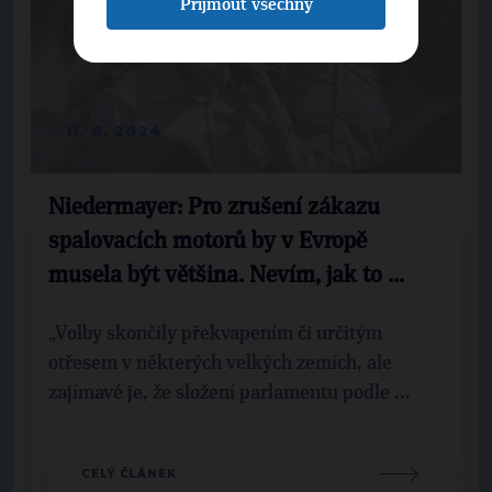
Přijmout všechny
11. 6. 2024
Niedermayer: Pro zrušení zákazu
spalovacích motorů by v Evropě
musela být většina. Nevím, jak to ...
„Volby skončily překvapením či určitým
otřesem v některých velkých zemích, ale
zajímavé je, že složení parlamentu podle ...
CELÝ ČLÁNEK