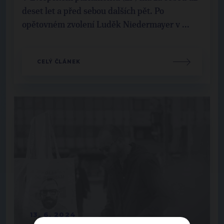
deset let a před sebou dalších pět. Po
opětovném zvolení Luděk Niedermayer v ...
CELÝ ČLÁNEK
13. 6. 2024