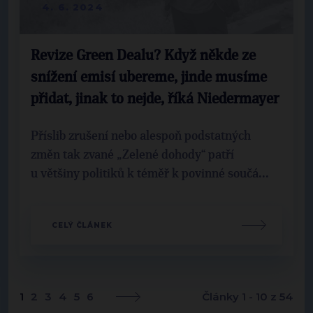
4. 6. 2024
Revize Green Dealu? Když někde ze
snížení emisí ubereme, jinde musíme
přidat, jinak to nejde, říká Niedermayer
Příslib zrušení nebo alespoň podstatných
změn tak zvané „Zelené dohody“ patří
u většiny politiků k téměř k povinné součá...
CELÝ ČLÁNEK
1
2
3
4
5
6
Články 1 - 10 z 54