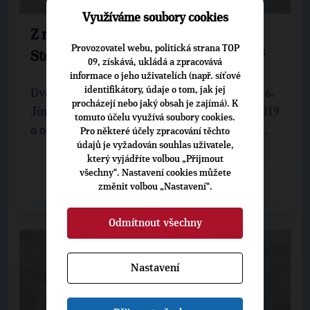
Využíváme soubory cookies
Z radnice v Bubenči až do Bruselu.
Provozovatel webu, politická strana TOP
Stojíme na prahu nové éry, říká Kolář
09, získává, ukládá a zpracovává
informace o jeho uživatelích (např. síťové
identifikátory, údaje o tom, jak jej
Dvě volební období stál v čele radnice Prahy 6.
procházejí nebo jaký obsah je zajímá). K
Jím vedené zastupitelstvo rozhodlo v roce 2019
tomuto účelu využívá soubory cookies.
o odstranění sochy maršála Koněva z námě...
Pro některé účely zpracování těchto
údajů je vyžadován souhlas uživatele,
který vyjádříte volbou „Přijmout
všechny“. Nastavení cookies můžete
CELÝ ČLÁNEK
změnit volbou „Nastavení“.
Odmítnout všechny
Nastavení