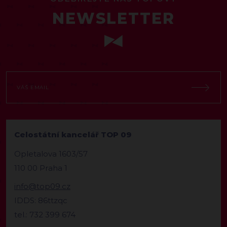
NEWSLETTER
Celostátní kancelář TOP 09
Opletalova 1603/57
110 00 Praha 1
info@top09.cz
IDDS: 86ttzqc
tel.: 732 399 674