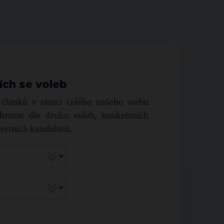
ích se voleb
í článků v rámci celého našeho webu
trovat dle druhu voleb, konkrétních
krétních kandidátů.