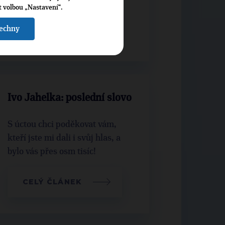
t volbou „Nastavení“.
CELÝ ČLÁNEK
šechny
Ivo Jahelka: poslední slovo
S úctou chci poděkovat vám,
kteří jste mi dali i svůj hlas, a
bylo vás přes osm tisíc!
CELÝ ČLÁNEK