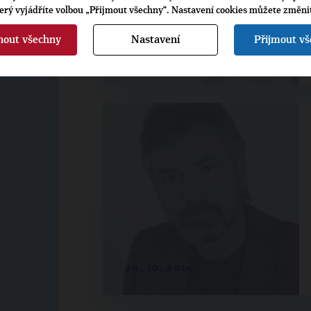
terý vyjádříte volbou „Přijmout všechny“. Nastavení cookies můžete změni
nout všechny
Nastavení
Přijmout v
20. 10. 2014
20. 10. 2014