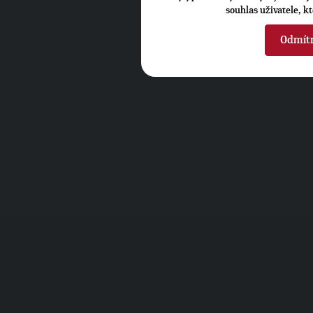
souhlas uživatele, k
Odmít