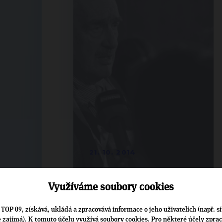
21. 10. 2014
Využíváme soubory cookies
TOP 09, získává, ukládá a zpracovává informace o jeho uživatelích (např. sí
je zajímá). K tomuto účelu využívá soubory cookies. Pro některé účely zpra