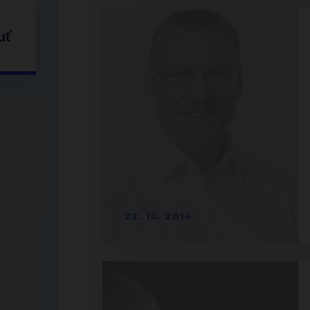
uť
22. 10. 2014