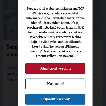
Provozovatel webu, politická strana TOP
09, získává, ukládá a zpracovává
informace o jeho uživatelích (např. síťové
identifikátory, údaje o tom, jak jej
procházejí nebo jaký obsah je zajímá). K
21. 5. 2026
tomuto účelu využívá soubory cookies.
Pro některé účely zpracování těchto
údajů je vyžadován souhlas uživatele,
který vyjádříte volbou „Přijmout
Šarapatka zažaloval Macinku za výroky
všechny“. Nastavení cookies můžete
o méněcenných
změnit volbou „Nastavení“.
Označení kritiků za méněcenné připomíná
Odmítnout všechny
nacistickou ideologii a je zásahem do jejich práv.
Tak argumentuje bývalý člen rady České televize ...
Nastavení
CELÝ ČLÁNEK
Přijmout všechny