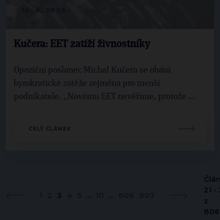
14. 5. 2026
Kučera: EET zatíží živnostníky
Opoziční poslanec Michal Kučera se obává
byrokratické zátěže zejména pro menší
podnikatele. „Novému EET nevěříme, protože ...
CELÝ ČLÁNEK
Člá
21 -
1
2
3
4
5
...
10
...
806
807
z
806