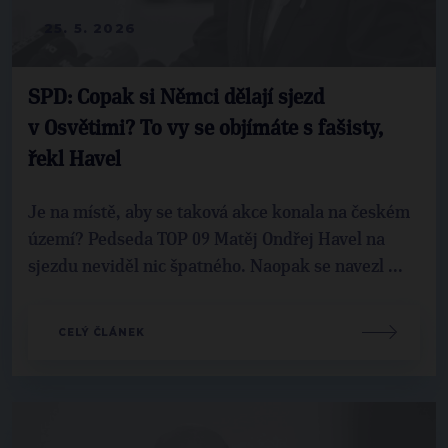
25. 5. 2026
SPD: Copak si Němci dělají sjezd
v Osvětimi? To vy se objímáte s fašisty,
řekl Havel
Je na místě, aby se taková akce konala na českém
území? Pedseda TOP 09 Matěj Ondřej Havel na
sjezdu neviděl nic špatného. Naopak se navezl ...
CELÝ ČLÁNEK