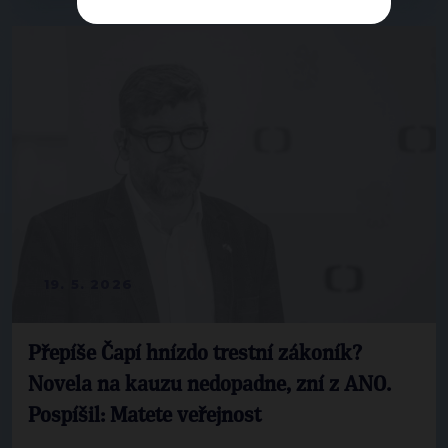
19. 5. 2026
Přepíše Čapí hnízdo trestní zákoník?
Novela na kauzu nedopadne, zní z ANO.
Pospíšil: Matete veřejnost