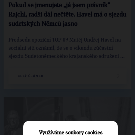
Pokud se jmenujete „já jsem právník“
Rajchl, radši dál nečtěte. Havel má o sjezdu
sudetských Němců jasno
Předseda opoziční TOP 09 Matěj Ondřej Havel na
sociální síti oznámil, že se o víkendu zúčastní
sjezdu Sudetoněmeckého krajanského sdružení ...
CELÝ ČLÁNEK
Využíváme soubory cookies