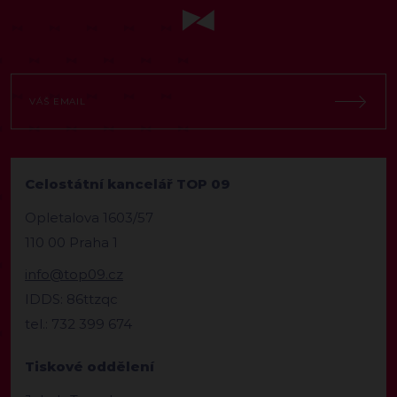
Celostátní kancelář TOP 09
Opletalova 1603/57
110 00 Praha 1
info@top09.cz
IDDS: 86ttzqc
tel.: 732 399 674
Tiskové oddělení