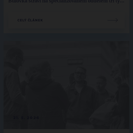
Bulovka stráví na specializovaném oddělení tři tý...
CELÝ ČLÁNEK
21. 5. 2026