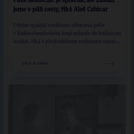
Fúze nemocnic je správná, ale zůstali
jsme v půli cesty, říká Aleš Cabicar
Udržet nynější strukturu zdravotní péče
v Královéhradeckém kraji nebude do budoucna
možné, říká v předvolebním rozhovoru námě...
CELÝ ČLÁNEK