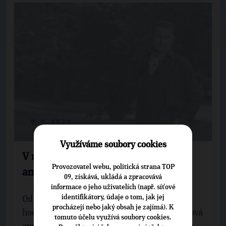
7. 9. 2020
Využíváme soubory cookies
V náchodské nemocnici se otevřela
Provozovatel webu, politická strana TOP
ambulance pro léčbu bolesti
09, získává, ukládá a zpracovává
informace o jeho uživatelích (např. síťové
identifikátory, údaje o tom, jak jej
Od 4. září je každý pátek mezi 8:00 a 14:00
procházejí nebo jaký obsah je zajímá). K
hodinou v náchodské nemocnici otevřena nová
tomuto účelu využívá soubory cookies.