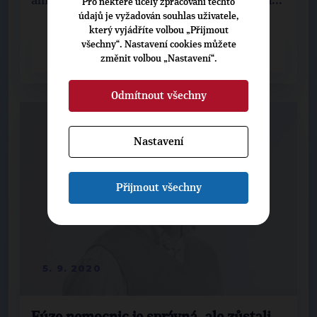
ambulance pro léčbu bolesti. Slouží pacientů...
Pro některé účely zpracování těchto
údajů je vyžadován souhlas uživatele,
který vyjádříte volbou „Přijmout
všechny“. Nastavení cookies můžete
CELÝ ČLÁNEK
změnit volbou „Nastavení“.
Odmítnout všechny
Nastavení
Přijmout všechny
5. 9. 2020