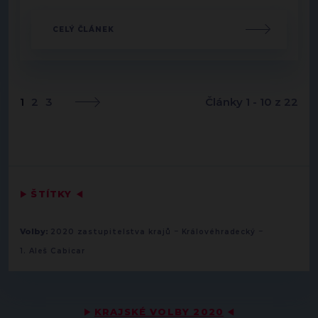
CELÝ ČLÁNEK
1
2
3
Články 1 - 10 z 22
▶
ŠTÍTKY
◀
-
-
Volby:
2020 zastupitelstva krajů
Královéhradecký
1. Aleš Cabicar
▶
KRAJSKÉ VOLBY 2020
◀