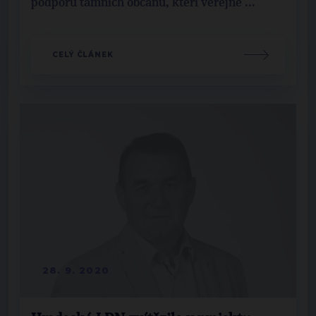
podporu tamních občanů, kteří veřejně ...
CELÝ ČLÁNEK
28. 9. 2020