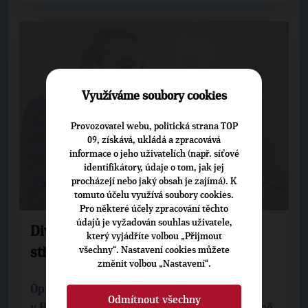
Využíváme soubory cookies
Provozovatel webu, politická strana TOP
09, získává, ukládá a zpracovává
informace o jeho uživatelích (např. síťové
identifikátory, údaje o tom, jak jej
procházejí nebo jaký obsah je zajímá). K
28. 9. 2020
tomuto účelu využívá soubory cookies.
Pro některé účely zpracování těchto
údajů je vyžadován souhlas uživatele,
Divadlo Dobeška bude mít novou
který vyjádříte volbou „Přijmout
všechny“. Nastavení cookies můžete
střechu
změnit volbou „Nastavení“.
Oprava střechy proslulé divadelní scény
Odmítnout všechny
v Braníku začala. V rámci ní budou kompletně