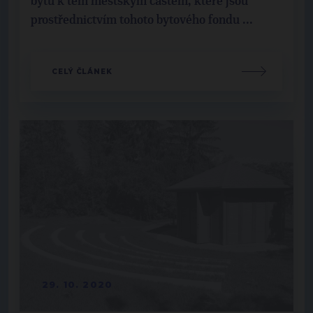
bytů k těm městským částem, které jsou
prostřednictvím tohoto bytového fondu ...
CELÝ ČLÁNEK
29. 10. 2020