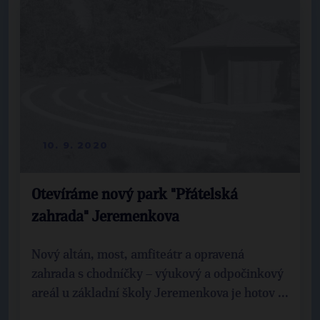
10. 9. 2020
Otevíráme nový park "Přátelská
zahrada" Jeremenkova
Nový altán, most, amfiteátr a opravená
zahrada s chodníčky – výukový a odpočinkový
areál u základní školy Jeremenkova je hotov ...