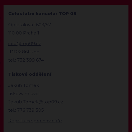
Celostátní kancelář TOP 09
Opletalova 1603/57
110 00 Praha 1
info@top09.cz
IDDS: 86ttzqc
tel.: 732 399 674
Tiskové oddělení
Jakub Tomek
tiskový mluvčí
Jakub.Tomek@top09.cz
tel.: 776 739 505
Registrace pro novináře