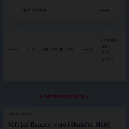
CELÝ ČLÁNEK
Články
201 -
1
2
...
19
20
21
22
210
z 216
▶
NEPŘEHLÉDNĚTE
◀
28.7.2026
Veřejné finance, euro i školství. Matěj