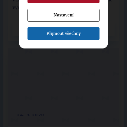
vyměněny střešní plášť, světlíky, ...
Nastavení
CELÝ ČLÁNEK
Přijmout všechny
24. 9. 2020