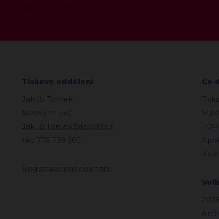
Tiskové oddělení
Co 
Jakub Tomek
Tisk
tiskový mluvčí
Medi
Jakub.Tomek@top09.cz
TOPl
tel.: 776 739 505
Apli
Kale
Registrace pro novináře
Vol
2026
Arch