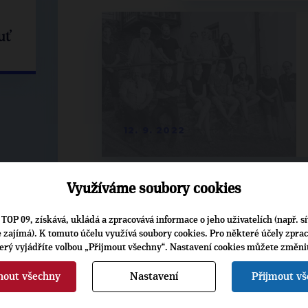
uť
12. 9. 2022
Využíváme soubory cookies
TOP 09, získává, ukládá a zpracovává informace o jeho uživatelích (např. sí
je zajímá). K tomuto účelu využívá soubory cookies. Pro některé účely zpra
terý vyjádříte volbou „Přijmout všechny“. Nastavení cookies můžete změni
nout všechny
Nastavení
Přijmout v