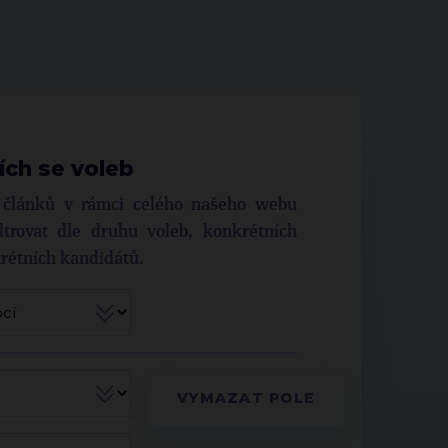
ích se voleb
í článků v rámci celého našeho webu
trovat dle druhu voleb, konkrétních
krétních kandidátů.