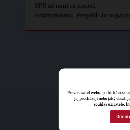
SPD už není ve zprávě
o extremismu. Pospíšil: Je tu pach
Provozovatel webu, politická strana 
jej procházejí nebo jaký obsah 
souhlas uživatele, k
Odmít