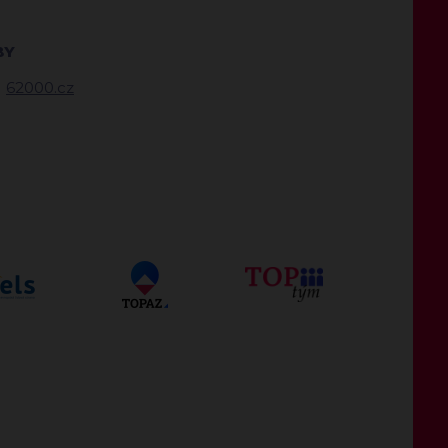
BY
62000.cz