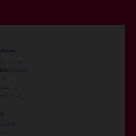
děláme
ové zprávy
ální výstupy
ife
kace
ndář akcí
by
 Senát
iv