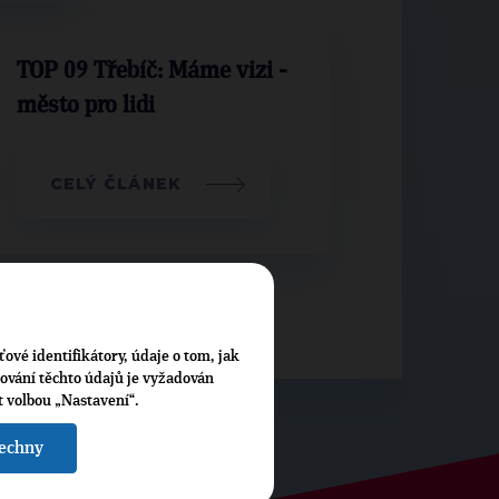
TOP 09 Třebíč: Máme vizi -
město pro lidi
CELÝ ČLÁNEK
ťové identifikátory, údaje o tom, jak
cování těchto údajů je vyžadován
t volbou „Nastavení“.
šechny