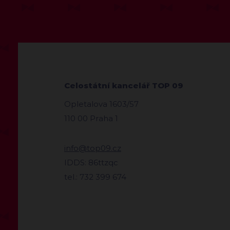
Celostátní kancelář TOP 09
Opletalova 1603/57
110 00 Praha 1
info@top09.cz
IDDS: 86ttzqc
tel.: 732 399 674