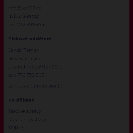
info@top09.cz
IDDS: 86ttzqc
tel.: 732 399 674
Tiskové oddělení
Jakub Tomek
tiskový mluvčí
Jakub.Tomek@top09.cz
tel.: 776 739 505
Registrace pro novináře
Co děláme
Tiskové zprávy
Mediální výstupy
TOPlife