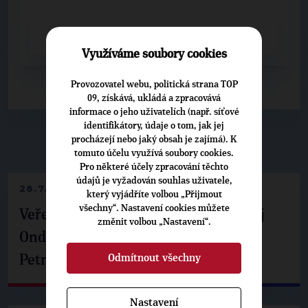
CELÝ ČLÁNEK
Využíváme soubory cookies
Provozovatel webu, politická strana TOP
09, získává, ukládá a zpracovává
informace o jeho uživatelích (např. síťové
identifikátory, údaje o tom, jak jej
procházejí nebo jaký obsah je zajímá). K
▶
NEPŘEHLÉDNĚTE
◀
tomuto účelu využívá soubory cookies.
Pro některé účely zpracování těchto
údajů je vyžadován souhlas uživatele,
28.7.2026
který vyjádříte volbou „Přijmout
všechny“. Nastavení cookies můžete
Veřejné finance, euro i školství. Matěj
změnit volbou „Nastavení“.
Ondřej Havel jednal s prezidentem
Odmítnout všechny
Petrem Pavlem
Nastavení