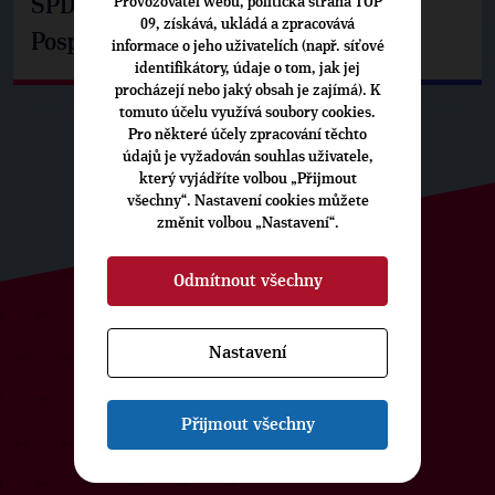
Provozovatel webu, politická strana TOP
SPD už není ve zprávě o extremismu.
09, získává, ukládá a zpracovává
Pospíšil: Je tu pachuť
informace o jeho uživatelích (např. síťové
identifikátory, údaje o tom, jak jej
procházejí nebo jaký obsah je zajímá). K
tomuto účelu využívá soubory cookies.
Pro některé účely zpracování těchto
údajů je vyžadován souhlas uživatele,
který vyjádříte volbou „Přijmout
všechny“. Nastavení cookies můžete
změnit volbou „Nastavení“.
Odmítnout všechny
ODEBÍREJTE NÁŠ TOPOVÝ
Nastavení
NEWSLETTER
Přijmout všechny