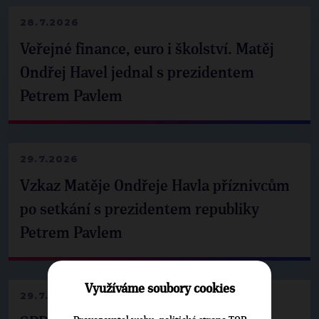
28.7.2026
Veřejné finance, euro i školství. Matěj
Ondřej Havel jednal s prezidentem
Petrem Pavlem
29.7.2026
Vzkaz Matěje Ondřeje Havla příznivcům
po setkání s prezidentem republiky
Petrem Pavlem
Využíváme soubory cookies
29.7.2026