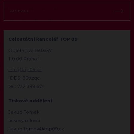
Celostátní kancelář TOP 09
Opletalova 1603/57
110 00 Praha 1
info@top09.cz
IDDS: 86ttzqc
tel.: 732 399 674
Tiskové oddělení
Jakub Tomek
tiskový mluvčí
Jakub.Tomek@top09.cz