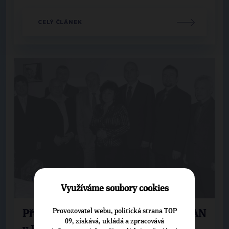
CELÝ ČLÁNEK
17. 5. 2012
Využíváme soubory cookies
Provozovatel webu, politická strana TOP
Představení kandidátky TOP 09 a STAN
09, získává, ukládá a zpracovává