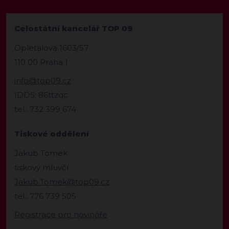
Celostátní kancelář TOP 09
Opletalova 1603/57
110 00 Praha 1
info@top09.cz
IDDS: 86ttzqc
tel.: 732 399 674
Tiskové oddělení
Jakub Tomek
tiskový mluvčí
Jakub.Tomek@top09.cz
tel.: 776 739 505
Registrace pro novináře