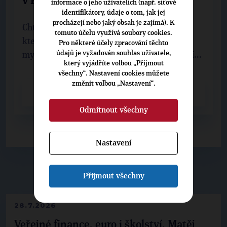
v Kraji Vysočina
informace o jeho uživatelích (např. síťové
identifikátory, údaje o tom, jak jej
procházejí nebo jaký obsah je zajímá). K
Chtěl bych v prvních krajských volbách,
tomuto účelu využívá soubory cookies.
kterých se účastníme, pomoci prosadit
Pro některé účely zpracování těchto
údajů je vyžadován souhlas uživatele,
myšlenky a program TOP 09 a Starostů. Věří...
který vyjádříte volbou „Přijmout
všechny“. Nastavení cookies můžete
změnit volbou „Nastavení“.
CELÝ ČLÁNEK
Odmítnout všechny
Nastavení
▶
NEPŘEHLÉDNĚTE
◀
Přijmout všechny
28.7.2026
Veřejné finance, euro i školství. Matěj