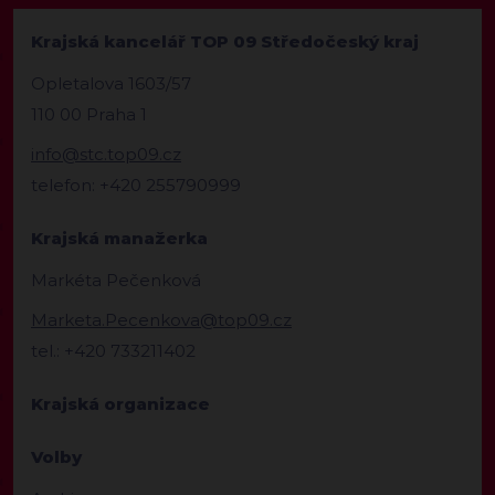
Krajská kancelář TOP 09 Středočeský kraj
Opletalova 1603/57
110 00 Praha 1
info@stc.top09.cz
telefon: +420 255790999
Krajská manažerka
Markéta Pečenková
Marketa.Pecenkova@top09.cz
tel.: +420 733211402
Krajská organizace
Volby