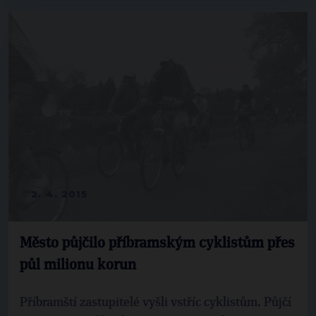
2. 4. 2015
Město půjčilo příbramským cyklistům přes
půl milionu korun
Příbramští zastupitelé vyšli vstříc cyklistům. Půjčí