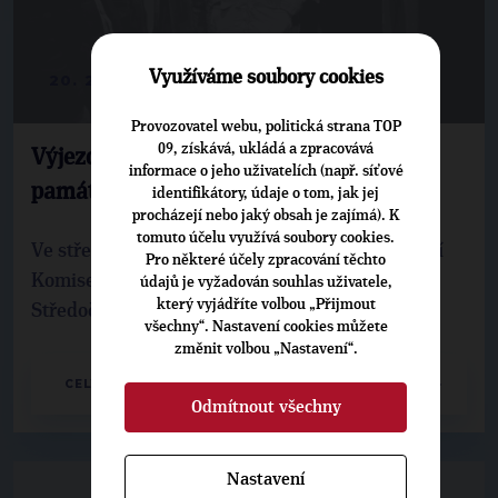
Využíváme soubory cookies
20. 2. 2015
Provozovatel webu, politická strana TOP
09, získává, ukládá a zpracovává
Výjezdní zasedání Komise pro kulturu a
informace o jeho uživatelích (např. síťové
památkovou péči v Příbrami
identifikátory, údaje o tom, jak jej
procházejí nebo jaký obsah je zajímá). K
tomuto účelu využívá soubory cookies.
Ve středu 18. 2. 2015 proběhlo výjezdní zasedání
Pro některé účely zpracování těchto
Komise pro kulturu a památkovou péči
údajů je vyžadován souhlas uživatele,
který vyjádříte volbou „Přijmout
Středočeského kraje v Příbrami.
všechny“. Nastavení cookies můžete
změnit volbou „Nastavení“.
CELÝ ČLÁNEK
Odmítnout všechny
Nastavení