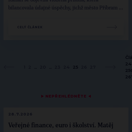
bilancovala údajné úspěchy, jichž město Příbram ...
CELÝ ČLÁNEK
Čl
241
1
2
...
20
...
23
24
25
26
27
25
26
▶
NEPŘEHLÉDNĚTE
◀
28.7.2026
Veřejné finance, euro i školství. Matěj