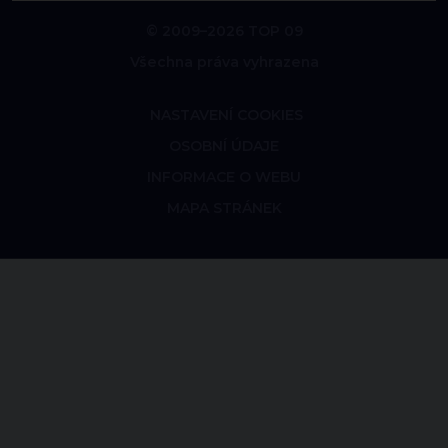
© 2009–2026 TOP 09
Všechna práva vyhrazena
NASTAVENÍ COOKIES
OSOBNÍ ÚDAJE
INFORMACE O WEBU
MAPA STRÁNEK