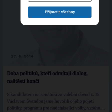
Přijmout všechny
27. 8. 2014
Doba politiků, kteří odmítají dialog,
naštěstí končí
S kandidátem na senátora za volební obvod č. 18
Václavem Švendou jsme hovořili o jeho pojetí
politiky, programu pro nadcházející volby, vztahu ...