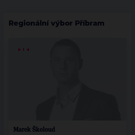
Regionální výbor Příbram
▶
1
◀
Marek Školoud