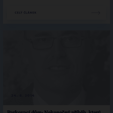
CELÝ ČLÁNEK
24. 6. 2014
Parkovací dům: Nekonečný příběh, který