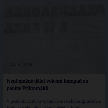
22. 6. 2014
Není možné dělat volební kampaň za
peníze Příbramáků
V posledních dvou vydáních městského zpravodaje
Kahan se objevila vložená příloha, která