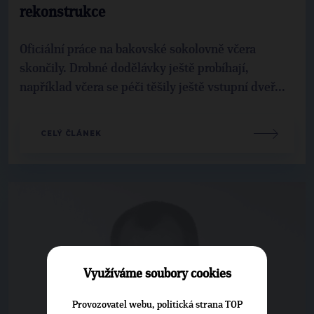
rekonstrukce
Oficiální práce na bakovské sokolovně včera
skončily. Drobné dodělávky ještě probíhají,
například včera se péči těšily ještě vstupní dveř...
CELÝ ČLÁNEK
Využíváme soubory cookies
Provozovatel webu, politická strana TOP