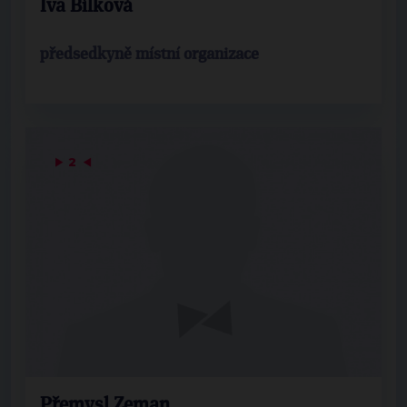
Iva Bílková
předsedkyně místní organizace
▶
2
◀
Přemysl Zeman