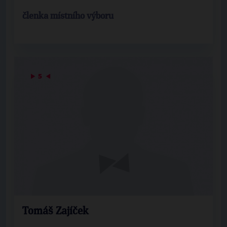
členka místního výboru
▶
5
◀
Tomáš Zajíček