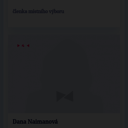
členka místního výboru
▶
4
◀
Dana Naimanová