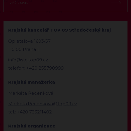
Krajská kancelář TOP 09 Středočeský kraj
Opletalova 1603/57
110 00 Praha 1
info@stc.top09.cz
telefon: +420 255790999
Krajská manažerka
Markéta Pečenková
Marketa.Pecenkova@top09.cz
tel.: +420 733211402
Krajská organizace