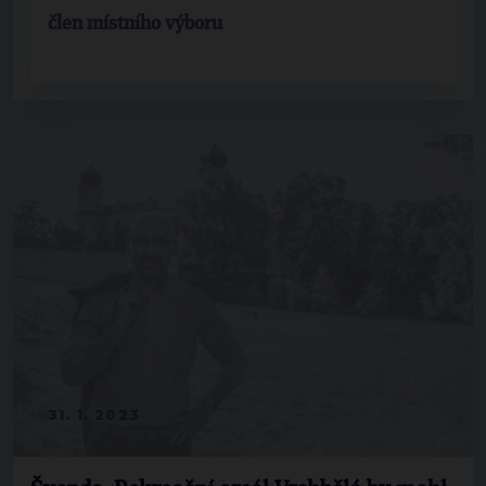
člen místního výboru
31. 1. 2023