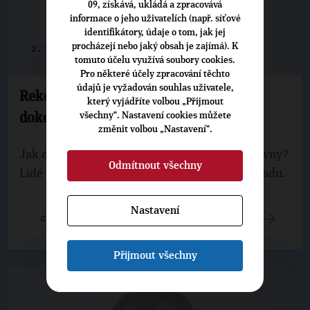
09, získává, ukládá a zpracovává
informace o jeho uživatelích (např. síťové
identifikátory, údaje o tom, jak jej
procházejí nebo jaký obsah je zajímá). K
2. 11. 2015
tomuto účelu využívá soubory cookies.
Pro některé účely zpracování těchto
údajů je vyžadován souhlas uživatele,
Rekonstrukce sokolovny v Debři je
který vyjádříte volbou „Přijmout
všechny“. Nastavení cookies můžete
dokončena
změnit volbou „Nastavení“.
Jak dopadla kompletní úprava debřské sokolovny?
Odmítnout všechny
Lidé to mohou posoudit na vlastní oči 7. listopadu.
Nastavení
CELÝ ČLÁNEK
Přijmout všechny