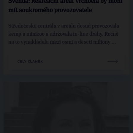
Švenda: Rekreační areál Vrchbělá by mohl
mít soukromého provozovatele
Středočeská centrála v areálu dosud provozovala
kemp a minizoo a udržovala in-line dráhy. Ročně
na to vynakládala mezi osmi a deseti miliony ...
CELÝ ČLÁNEK