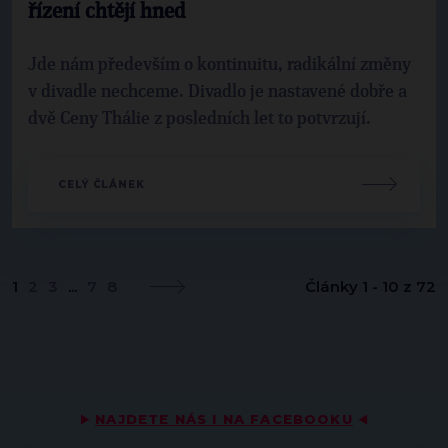
řízení chtějí hned
Jde nám především o kontinuitu, radikální změny
v divadle nechceme. Divadlo je nastavené dobře a
dvě Ceny Thálie z posledních let to potvrzují.
CELÝ ČLÁNEK
1
2
3
...
7
8
Články 1 - 10 z 72
▶
NAJDETE NÁS I NA FACEBOOKU
◀