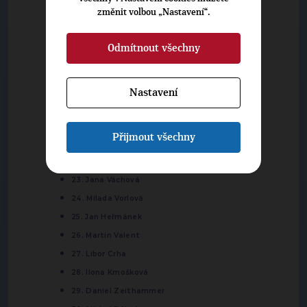
změnit volbou „Nastavení“.
14. Jan Svoboda
15. Jakub Vavřík
Odmítnout všechny
16. Tomáš Bako
17. Miroslav Kodym
18. Ondřej Vojtíšek
Nastavení
19. Tereza Hager
20. Martin Nikolo
Přijmout všechny
21. Vojtech Szaló
22. Štěpán Braťka
23. Jana Váchová
24. Milada Vorlová
25. Jan Heřmánek
26. Martin Valent
27. Libor Crha
28. Ilona Kmošková
29. Daniel Zeithammer