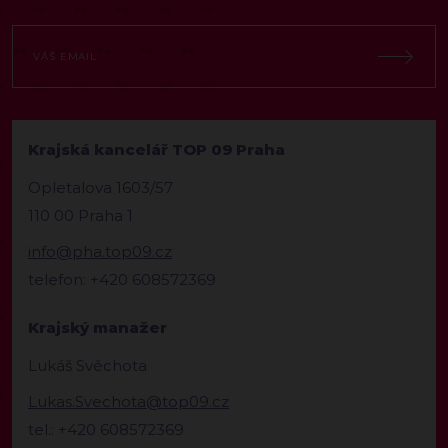
Krajská kancelář TOP 09 Praha
Opletalova 1603/57
110 00 Praha 1
info@pha.top09.cz
telefon: +420 608572369
Krajský manažer
Lukáš Svěchota
Lukas.Svechota@top09.cz
tel.: +420 608572369