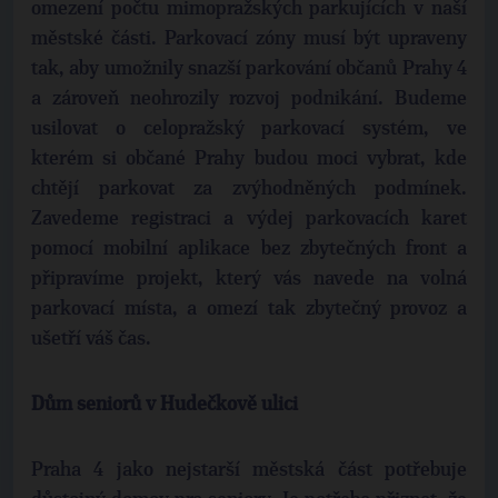
omezení počtu mimopražských parkujících v naší
městské části. Parkovací zóny musí být upraveny
tak, aby umožnily snazší parkování občanů Prahy 4
a zároveň neohrozily rozvoj podnikání. Budeme
usilovat o celopražský parkovací systém, ve
kterém si občané Prahy budou moci vybrat, kde
chtějí parkovat za zvýhodněných podmínek.
Zavedeme registraci a výdej parkovacích karet
pomocí mobilní aplikace bez zbytečných front a
připravíme projekt, který vás navede na volná
parkovací místa, a omezí tak zbytečný provoz a
ušetří váš čas.
Dům seniorů v Hudečkově ulici
Praha 4 jako nejstarší městská část potřebuje