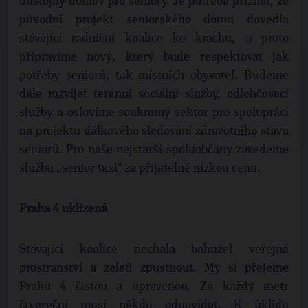
důstojný domov pro seniory. Je potřeba přiznat, že
původní projekt seniorského domu dovedla
stávající radniční koalice ke krachu, a proto
připravíme nový, který bude respektovat jak
potřeby seniorů, tak místních obyvatel. Budeme
dále rozvíjet terénní sociální služby, odlehčovací
služby a oslovíme soukromý sektor pro spolupráci
na projektu dálkového sledování zdravotního stavu
seniorů. Pro naše nejstarší spoluobčany zavedeme
službu „senior taxi“ za přijatelně nízkou cenu.
Praha 4 uklizená
Stávající koalice nechala bohužel veřejná
prostranství a zeleň zpustnout. My si přejeme
Prahu 4 čistou a upravenou. Za každý metr
čtvereční musí někdo odpovídat. K úklidu