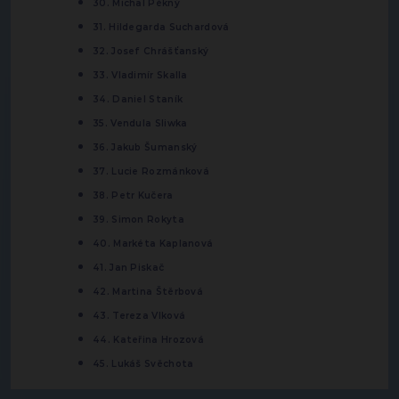
30. Michal Pěkný
31. Hildegarda Suchardová
32. Josef Chrášťanský
33. Vladimír Skalla
34. Daniel Staník
35. Vendula Sliwka
36. Jakub Šumanský
37. Lucie Rozmánková
38. Petr Kučera
39. Simon Rokyta
40. Markéta Kaplanová
41. Jan Piskač
42. Martina Štěrbová
43. Tereza Vlková
44. Kateřina Hrozová
45. Lukáš Svěchota