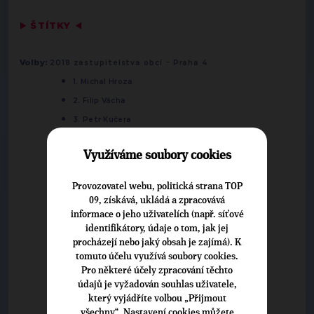
▶
ŠTÍTKY
◀
-
Volby:
2018 zastupitelstva obcí
Praha 4
1. Michal Hroza
2. Filip Vácha
3. Petr Kučera
4. Jitka Zykánová
Využíváme soubory cookies
5. Petr Tomáš Opletal
6. Alois Těšitel
Provozovatel webu, politická strana TOP
7. Lucie Kratochvílová
09, získává, ukládá a zpracovává
informace o jeho uživatelích (např. síťové
8. Miroslav Patočka
identifikátory, údaje o tom, jak jej
9. Petr Dukát
procházejí nebo jaký obsah je zajímá). K
10. Dan Macek
tomuto účelu využívá soubory cookies.
Pro některé účely zpracování těchto
11. Dušan Brabec
údajů je vyžadován souhlas uživatele,
12. Veronika Veverková
který vyjádříte volbou „Přijmout
13. Květoslav Vlk
všechny“. Nastavení cookies můžete