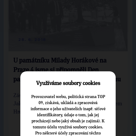
28. 6. 2018
U památníku Milady Horákové na
Praze 4 jsme si připomněli Den
památky obětí komunistického režimu
Využíváme soubory cookies
Zástupci pražské TOP 09 v čele s předsedou
Provozovatel webu, politická strana TOP
09, získává, ukládá a zpracovává
Jakubem Lepšem a místopředsedou Michalem
informace o jeho uživatelích (např. síťové
Hrozou uctili na náměstí Hrdinů památku ...
identifikátory, údaje o tom, jak jej
procházejí nebo jaký obsah je zajímá). K
tomuto účelu využívá soubory cookies.
Pro některé účely zpracování těchto
CELÝ ČLÁNEK