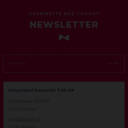
ODEBÍREJTE NÁŠ TOPOVÝ
NEWSLETTER
Celostátní kancelář TOP 09
Opletalova 1603/57
110 00 Praha 1
info@top09.cz
IDDS: 86ttzqc