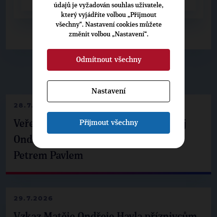
údajů je vyžadován souhlas uživatele,
který vyjádříte volbou „Přijmout
všechny“. Nastavení cookies můžete
změnit volbou „Nastavení“.
Odmítnout všechny
▶
NEPŘEHLÉDNĚTE
◀
Nastavení
28.7.2026
Přijmout všechny
Veřejné finance, euro i školství. Matěj
Ondřej Havel jednal s prezidentem
Petrem Pavlem
29.7.2026