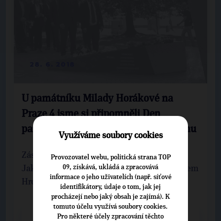
28. 6. 2018
U památníku Milady Horákové na
Praze 4 jsme si připomněli Den
památky obětí komunistického režimu
Využíváme soubory cookies
Zástupci pražské TOP 09 v čele s předsedou
Provozovatel webu, politická strana TOP
09, získává, ukládá a zpracovává
Jakubem Lepšem a místopředsedou Michalem
informace o jeho uživatelích (např. síťové
Hrozou uctili na náměstí Hrdinů památku ...
identifikátory, údaje o tom, jak jej
procházejí nebo jaký obsah je zajímá). K
tomuto účelu využívá soubory cookies.
Pro některé účely zpracování těchto
CELÝ ČLÁNEK