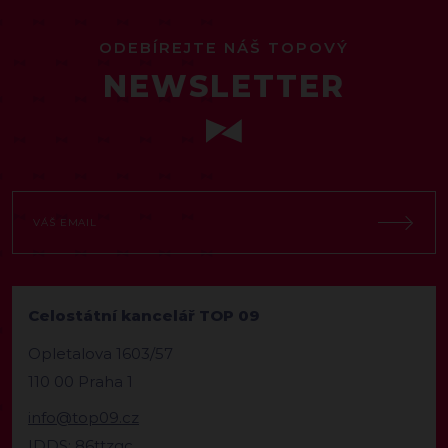
ODEBÍREJTE NÁŠ TOPOVÝ
NEWSLETTER
Celostátní kancelář TOP 09
Opletalova 1603/57
110 00 Praha 1
info@top09.cz
IDDS: 86ttzqc