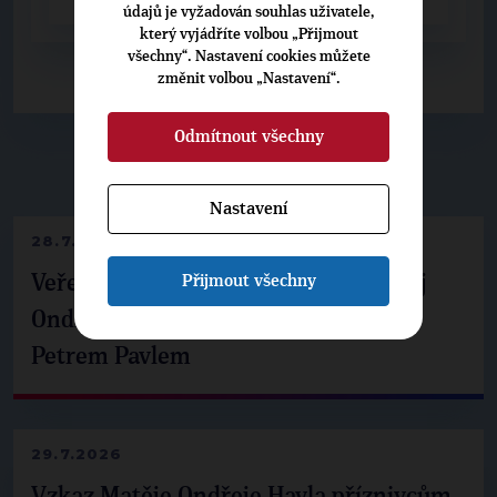
údajů je vyžadován souhlas uživatele,
který vyjádříte volbou „Přijmout
všechny“. Nastavení cookies můžete
změnit volbou „Nastavení“.
Odmítnout všechny
▶
NEPŘEHLÉDNĚTE
◀
Nastavení
28.7.2026
Přijmout všechny
Veřejné finance, euro i školství. Matěj
Ondřej Havel jednal s prezidentem
Petrem Pavlem
29.7.2026