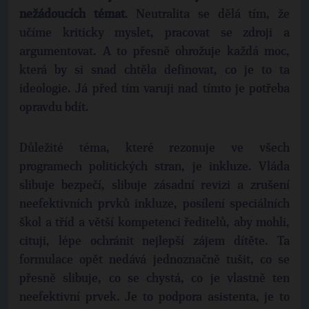
nežádoucích témat
. Neutralita se dělá tím, že
učíme kriticky myslet, pracovat se zdroji a
argumentovat. A to přesně ohrožuje každá moc,
která by si snad chtěla definovat, co je to ta
ideologie. Já před tím varuji nad tímto je potřeba
opravdu bdít.
Důležité téma, které rezonuje ve všech
programech politických stran, je inkluze. Vláda
slibuje bezpečí, slibuje zásadní revizi a zrušení
neefektivních prvků inkluze, posílení speciálních
škol a tříd a větší kompetenci ředitelů, aby mohli,
cituji, lépe ochránit nejlepší zájem dítěte. Ta
formulace opět nedává jednoznačně tušit, co se
přesně slibuje, co se chystá, co je vlastně ten
neefektivní prvek. Je to podpora asistenta, je to