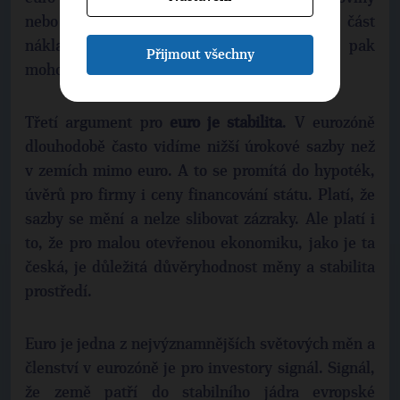
nebo třeba některé technologie. Zatímco část
nákladů se řídí eurem, příjmy v korunách pak
Přijmout všechny
mohou být zranitelné vůči kurzovým šokům.
Třetí argument pro
euro je stabilita
. V eurozóně
dlouhodobě často vidíme nižší úrokové sazby než
v zemích mimo euro. A to se promítá do hypoték,
úvěrů pro firmy i ceny financování státu. Platí, že
sazby se mění a nelze slibovat zázraky. Ale platí i
to, že pro malou otevřenou ekonomiku, jako je ta
česká, je důležitá důvěryhodnost měny a stabilita
prostředí.
Euro je jedna z nejvýznamnějších světových měn a
členství v eurozóně je pro investory signál. Signál,
že země patří do stabilního jádra evropské