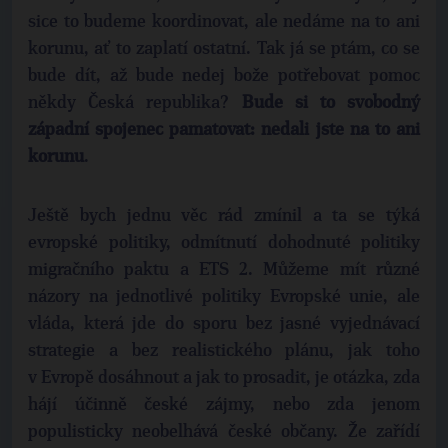
sice to budeme koordinovat, ale nedáme na to ani
korunu, ať to zaplatí ostatní. Tak já se ptám, co se
bude dít, až bude nedej bože potřebovat pomoc
někdy Česká republika?
Bude si to svobodný
západní spojenec pamatovat: nedali jste na to ani
korunu
.
Ještě bych jednu věc rád zmínil a ta se týká
evropské politiky, odmítnutí dohodnuté politiky
migračního paktu a ETS 2. Můžeme mít různé
názory na jednotlivé politiky Evropské unie, ale
vláda, která jde do sporu bez jasné vyjednávací
strategie a bez realistického plánu, jak toho
v Evropě dosáhnout a jak to prosadit, je otázka, zda
hájí účinně české zájmy, nebo zda jenom
populisticky neobelhává české občany. Že zařídí