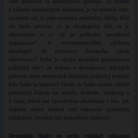
šířit politické či aktivistické postoje. To máme
v zákoně samozřejmě zakázáno, je to správná vize,
nicméně zní to jako ochrana neutrality školy. Kdo
ale bude určovat, co je ideologický vliv, co je
aktivismus a co už je politická nezisková
organizace? Je environmentální výchova
ideologie? Je prevence domácího násilí
aktivismus? Nebo je výuka mediální gramotnosti
politický vliv? Je debata o demokracii, lidských
právech nebo moderních dějinách politický postoj?
Kde bude ta hranice? Hrozí, že bude možné udělat
pomyslný klacek na učitele, ředitele, studenty a
v zemi, která má historickou zkušenost s tím, jak
dopadá státní dohled nad takzvaně správným
výkladem, to může být jednoduše rizikové.
Neutralita školy se nedá vyhlásit zákazem