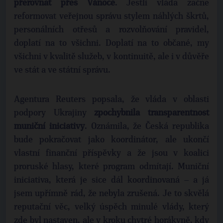
přerovnat přes Vánoce
. Jestli vláda začne
reformovat veřejnou správu stylem náhlých škrtů,
personálních otřesů a rozvolňování pravidel,
doplatí na to všichni. Doplatí na to občané, my
všichni v kvalitě služeb, v kontinuitě, ale i v důvěře
ve stát a ve státní správu.
Agentura Reuters popsala, že vláda v oblasti
podpory Ukrajiny
zpochybnila transparentnost
muniční iniciativy
. Oznámila, že Česká republika
bude pokračovat jako koordinátor, ale ukončí
vlastní finanční příspěvky a že jsou v koalici
proruské hlasy, které program odmítají. Muniční
iniciativa, která je sice dál koordinovaná – a já
jsem upřímně rád, že nebyla zrušená. Je to skvělá
reputační věc, velký úspěch minulé vlády, který
zde byl nastaven, ale v kroku chytré horákyně, kdy