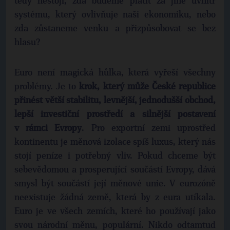
tedy nestojí, zda budeme platit za jiné uvnitř
systému, který ovlivňuje naši ekonomiku, nebo
zda zůstaneme venku a přizpůsobovat se bez
hlasu?
Euro není magická hůlka, která vyřeší všechny
problémy. Je to
krok, který může České republice
přinést větší stabilitu, levnější, jednodušší obchod,
lepší investiční prostředí a silnější postavení
v rámci Evropy
. Pro exportní zemi uprostřed
kontinentu je měnová izolace spíš luxus, který nás
stojí peníze i potřebný vliv. Pokud chceme být
sebevědomou a prosperující součástí Evropy, dává
smysl být součástí její měnové unie. V eurozóně
neexistuje žádná země, která by z eura utíkala.
Euro je ve všech zemích, které ho používají jako
svou národní měnu, populární. Nikdo odtamtud