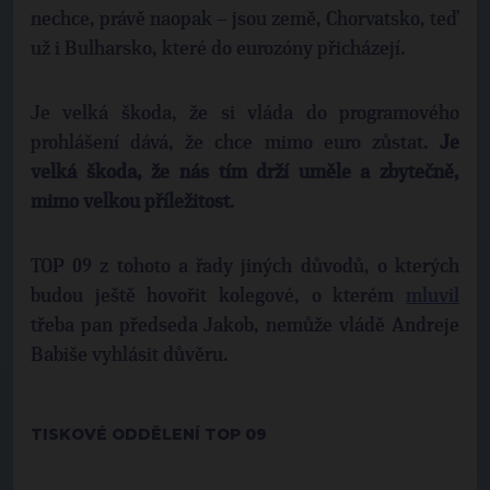
nechce, právě naopak – jsou země, Chorvatsko, teď
už i Bulharsko, které do eurozóny přicházejí.
Je velká škoda, že si vláda do programového
prohlášení dává, že chce mimo euro zůstat.
Je
velká škoda, že nás tím drží uměle a zbytečně,
mimo velkou příležitost
.
TOP 09 z tohoto a řady jiných důvodů, o kterých
budou ještě hovořit kolegové, o kterém
mluvil
třeba pan předseda Jakob, nemůže vládě Andreje
Babiše vyhlásit důvěru.
TISKOVÉ ODDĚLENÍ TOP 09