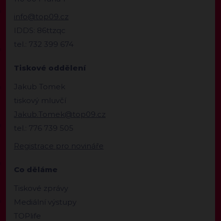
info@top09.cz
IDDS: 86ttzqc
tel.: 732 399 674
Tiskové oddělení
Jakub Tomek
tiskový mluvčí
Jakub.Tomek@top09.cz
tel.: 776 739 505
Registrace pro novináře
Co děláme
Tiskové zprávy
Mediální výstupy
TOPlife