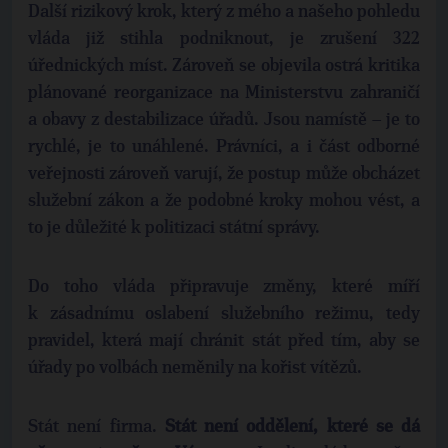
Další rizikový krok, který z mého a našeho pohledu
vláda již stihla podniknout, je zrušení 322
úřednických míst. Zároveň se objevila ostrá kritika
plánované reorganizace na Ministerstvu zahraničí
a obavy z destabilizace úřadů. Jsou namístě – je to
rychlé, je to unáhlené. Právníci, a i část odborné
veřejnosti zároveň varují, že postup může obcházet
služební zákon a že podobné kroky mohou vést, a
to je důležité k politizaci státní správy.
Do toho vláda připravuje změny, které míří
k zásadnímu oslabení služebního režimu, tedy
pravidel, která mají chránit stát před tím, aby se
úřady po volbách neměnily na kořist vítězů.
Stát není firma.
Stát není oddělení, které se dá