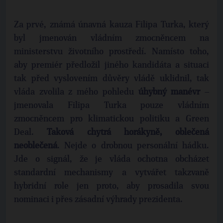
Za prvé, známá únavná kauza Filipa Turka, který
byl jmenován vládním zmocněncem na
ministerstvu životního prostředí. Namísto toho,
aby premiér předložil jiného kandidáta a situaci
tak před vyslovením důvěry vládě uklidnil, tak
vláda zvolila z mého pohledu
úhybný manévr
–
jmenovala Filipa Turka pouze vládním
zmocněncem pro klimatickou politiku a Green
Deal.
Taková chytrá horákyně, oblečená
neoblečená
. Nejde o drobnou personální hádku.
Jde o signál, že je vláda ochotna obcházet
standardní mechanismy a vytvářet takzvaně
hybridní role jen proto, aby prosadila svou
nominaci i přes zásadní výhrady prezidenta.