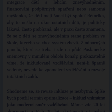
integrace dětí s lehčím znevýhodněním,
financování podpůrných opatření nebo samotná
myšlenka, že děti mají šanci být spolu? Rétorika,
aby to nešlo na úkor ostatních dětí, je politicky
lákavá, často probíraná, ale v praxi často znamená,
že se z dětí se znevýhodněním stane problém ve
škole, kterého se chce systém zbavit. Z odborných
panelů, které se třeba i zde na půdě Poslanecké
sněmovny v minulém období konaly, prokazatelně
víme, že inkludované vzdělávání, není-li špatně
vedené, nevede ke zpomalení vzdělávání u rozvoje
intaktních žáků.
Shodneme se, že revize inkluze je nezbytná. Spíše
bych použil termín optimalizace –
inkluzi vnímáme
jako moderní směr vzdělávání
. Máme zde 20 let
zkušeností a těch 20 let zkušeností už nabízí