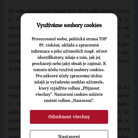
Ze své zkušenosti mohu říct, že každá firma, která
je exportní – a těch u nás na východě Čech je
Využíváme soubory cookies
opravdu celá řada – tak na můj dotaz, co pro ně
můžeme udělat jako zákonodárci, řeknou na
Provozovatel webu, politická strana TOP
prvním nebo druhém místě,
zaveďte euro
. Je to pro
09, získává, ukládá a zpracovává
informace o jeho uživatelích (např. síťové
nás důležité, je to pro nás pohodlné, je to pro nás
identifikátory, údaje o tom, jak jej
komplikace, že euro stále nemáme. Mohli bychom
procházejí nebo jaký obsah je zajímá). K
se lépe rozvíjet.
tomuto účelu využívá soubory cookies.
Pro některé účely zpracování těchto
údajů je vyžadován souhlas uživatele,
Druhý argument je samozřejmě přímý dopad na
který vyjádříte volbou „Přijmout
všechny“. Nastavení cookies můžete
naše občany. Každý, kdo někdy platil na dovolené
změnit volbou „Nastavení“.
v zahraničí, posílal peníze do ciziny nebo
nakupoval on-line z evropských e-shopů, ví, že
Odmítnout všechny
směna měn není zadarmo. Pro mnoho Čechů je
euro už dneska realita, řada cen v ekonomice se na
Nastavení
euro nepřímo váže – typicky energie, suroviny