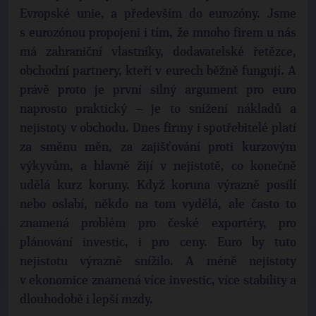
Evropské unie, a především do eurozóny. Jsme
s eurozónou propojeni i tím, že mnoho firem u nás
má zahraniční vlastníky, dodavatelské řetězce,
obchodní partnery, kteří v eurech běžně fungují. A
právě proto je první silný argument pro euro
naprosto praktický – je to snížení nákladů a
nejistoty v obchodu. Dnes firmy i spotřebitelé platí
za směnu měn, za zajišťování proti kurzovým
výkyvům, a hlavně žijí v nejistotě, co konečně
udělá kurz koruny. Když koruna výrazně posílí
nebo oslabí, někdo na tom vydělá, ale často to
znamená problém pro české exportéry, pro
plánování investic, i pro ceny. Euro by tuto
nejistotu výrazně snížilo. A méně nejistoty
v ekonomice znamená více investic, více stability a
dlouhodobě i lepší mzdy.