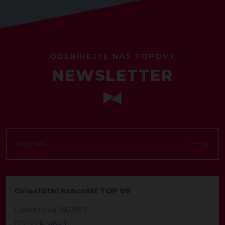
ODEBÍREJTE NÁŠ TOPOVÝ
NEWSLETTER
Celostátní kancelář TOP 09
Opletalova 1603/57
110 00 Praha 1