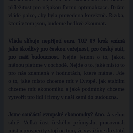
příležitost pro nějakou formu optimalizace. Držím
vládě palce, aby byla provedena korektně. Rizika,
která v tom jsou, budeme bedlivě zkoumat.
Vláda slibuje nepřijetí eura. TOP 09 krok vnímá
jako škodlivý pro českou veřejnost, pro český stát,
pro naši budoucnost
. Nejde jenom o to, jakou
měnou platíme v obchodě. Nejde o to, jaké místo to
pro nás znamená v hodnotách, které máme. Jde
o to, jaké místo chceme mít v Evropě, jak stabilní
chceme mít ekonomiku a jaké podmínky chceme
vytvořit pro lidi i firmy v naší zemi do budoucna.
Jsme součástí evropské ekonomiky? Ano
. A velmi
silně. Velká část českého průmyslu, pracovních
míst a prosperity stojí na tom, že vyvážíme do států