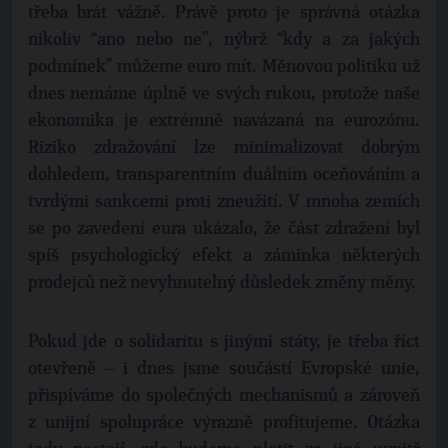
třeba brát vážně. Právě proto je správná otázka
nikoliv “ano nebo ne”, nýbrž “kdy a za jakých
podmínek” můžeme euro mít. Měnovou politiku už
dnes nemáme úplně ve svých rukou, protože naše
ekonomika je extrémně navázaná na eurozónu.
Riziko zdražování lze minimalizovat dobrým
dohledem, transparentním duálním oceňováním a
tvrdými sankcemi proti zneužití. V mnoha zemích
se po zavedení eura ukázalo, že část zdražení byl
spíš psychologický efekt a záminka některých
prodejců než nevyhnutelný důsledek změny měny.
Pokud jde o solidaritu s jinými státy, je třeba říct
otevřeně – i dnes jsme součástí Evropské unie,
přispíváme do společných mechanismů a zároveň
z unijní spolupráce výrazně profitujeme. Otázka