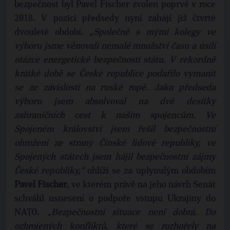
bezpečnost byl Pavel Fischer zvolen poprvé v roce
2018. V pozici předsedy nyní zahájí již čtvrté
dvouleté období.
„Společně s mými kolegy ve
výboru jsme věnovali nemalé množství času a úsilí
otázce energetické bezpečnosti státu. V rekordně
krátké době se České republice podařilo vymanit
se ze závislosti na ruské ropě. Jako předseda
výboru jsem absolvoval na dvě desítky
zahraničních cest k našim spojencům. Ve
Spojeném království jsem řešil bezpečnostní
ohrožení ze strany Čínské lidové republiky, ve
Spojených státech jsem hájil bezpečnostní zájmy
České republiky,“
ohlíží se za uplynulým obdobím
Pavel
Fischer
, ve kterém právě na jeho návrh Senát
schválil usnesení o podpoře vstupu Ukrajiny do
NATO.
„Bezpečnostní situace není dobrá. Do
ozbrojených konfliktů, které se rozhořely na