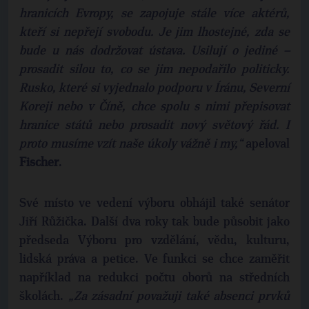
hranicích Evropy, se zapojuje stále více aktérů,
kteří si nepřejí svobodu. Je jim lhostejné, zda se
bude u nás dodržovat ústava. Usilují o jediné –
prosadit silou to, co se jim nepodařilo politicky.
Rusko, které si vyjednalo podporu v Íránu, Severní
Koreji nebo v Číně, chce spolu s nimi přepisovat
hranice států nebo prosadit nový světový řád. I
proto musíme vzít naše úkoly vážně i my,“
apeloval
Fischer
.
Své místo ve vedení výboru obhájil také senátor
Jiří Růžička. Další dva roky tak bude působit jako
předseda Výboru pro vzdělání, vědu, kulturu,
lidská práva a petice. Ve funkci se chce zaměřit
například na redukci počtu oborů na středních
školách.
„Za zásadní považuji také absenci prvků