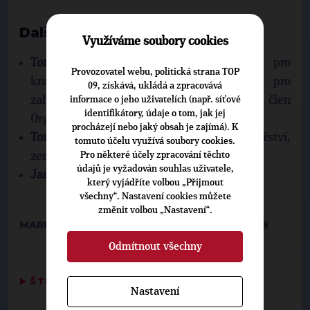
Další pozice TOP 09 v Senátu
Využíváme soubory cookies
Tomáš Czernin
: předseda Stálé komise pro
Provozovatel webu, politická strana TOP
krajany žijící v zahraničí, člen Výboru pro
09, získává, ukládá a zpracovává
zahraniční věci, obranu a bezpečnost, člen
informace o jeho uživatelích (např. síťové
identifikátory, údaje o tom, jak jej
Organizačního výboru
procházejí nebo jaký obsah je zajímá). K
Tomáš Třetina
: člen Výboru pro hospodářství,
tomuto účelu využívá soubory cookies.
zemědělství a dopravu
Pro některé účely zpracování těchto
údajů je vyžadován souhlas uživatele,
Jan Pirk
: člen Výboru pro zdravotnictví
který vyjádříte volbou „Přijmout
všechny“. Nastavení cookies můžete
změnit volbou „Nastavení“.
MARKÉTA VOLFOVÁ, TISKOVÁ MLUVČÍ TOP 09
Odmítnout všechny
▶
ŠTÍTKY
◀
Nastavení