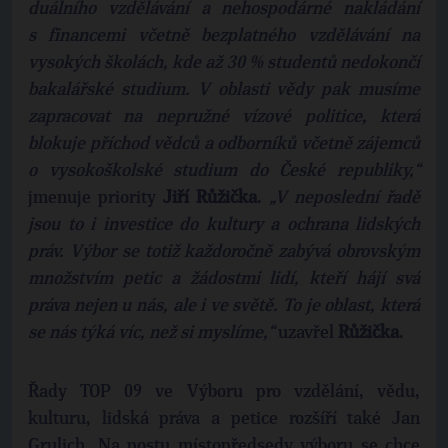
duálního vzdělávání a nehospodárné nakládání
s financemi včetně bezplatného vzdělávání na
vysokých školách, kde až 30 % studentů nedokončí
bakalářské studium. V oblasti vědy pak musíme
zapracovat na nepružné vízové politice, která
blokuje příchod vědců a odborníků včetně zájemců
o vysokoškolské studium do České republiky,“
jmenuje priority
Jiří Růžička
.
„V neposlední řadě
jsou to i investice do kultury a ochrana lidských
práv. Výbor se totiž každoročně zabývá obrovským
množstvím petic a žádostmi lidí, kteří hájí svá
práva nejen u nás, ale i ve světě. To je oblast, která
se nás týká víc, než si myslíme,“
uzavřel
Růžička
.
Řady TOP 09 ve Výboru pro vzdělání, vědu,
kulturu, lidská práva a petice rozšíří také Jan
Grulich. Na postu místopředsedy výboru se chce