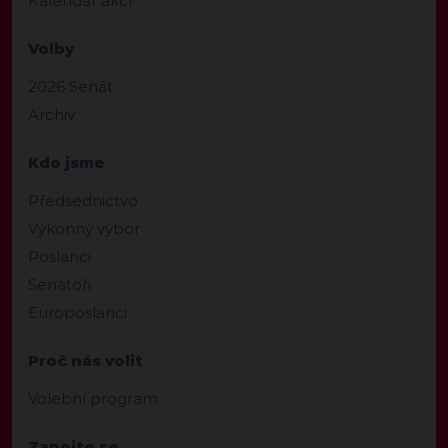
Kalendář akcí
Volby
2026 Senát
Archiv
Kdo jsme
Předsednictvo
Výkonný výbor
Poslanci
Senátoři
Europoslanci
Proč nás volit
Volební program
Zapojte se