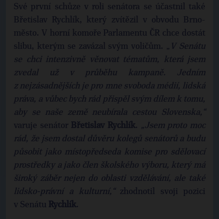
Své první schůze v roli senátora se účastnil také
Břetislav Rychlík, který zvítězil v obvodu Brno-
město. V horní komoře Parlamentu ČR chce dostát
slibu, kterým se zavázal svým voličům. „
V Senátu
se chci intenzivně věnovat tématům, která jsem
zvedal už v průběhu kampaně. Jedním
z nejzásadnějších je pro mne svoboda médií, lidská
práva, a vůbec bych rád přispěl svým dílem k tomu,
aby se naše země neubírala cestou Slovenska,“
varuje senátor
Břetislav Rychlík
.
„Jsem proto moc
rád, že jsem dostal důvěru kolegů senátorů a budu
působit jako místopředseda komise pro sdělovací
prostředky a jako člen školského výboru, který má
široký záběr nejen do oblasti vzdělávání, ale také
lidsko-právní a kulturní,“
zhodnotil svoji pozici
v Senátu
Rychlík
.